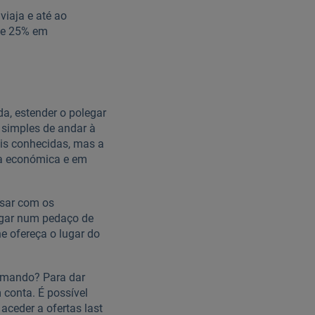
viaja e até ao
 de 25% em
da, estender o polegar
 simples de andar à
ais conhecidas, mas a
ma económica e em
rsar com os
pegar num pedaço de
e ofereça o lugar do
omando? Para dar
 conta. É possível
ceder a ofertas last