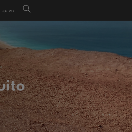
rquivo
uito