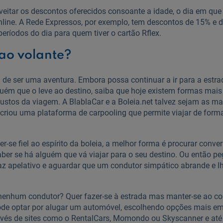
itar os descontos oferecidos consoante a idade, o dia em que 
 online. A Rede Expressos, por exemplo, tem descontos de 15% e
eríodos do dia para quem tiver o cartão Rflex.
 ao volante?
u de ser uma aventura. Embora possa continuar a ir para a estra
lguém que o leve ao destino, saiba que hoje existem formas mais
custos da viagem. A BlablaCar e a Boleia.net talvez sejam as m
criou uma plataforma de carpooling que permite viajar de for
-se fiel ao espírito da boleia, a melhor forma é procurar conve
saber se há alguém que vá viajar para o seu destino. Ou então 
taz apelativo e aguardar que um condutor simpático abrande e lh
nenhum condutor? Quer fazer-se à estrada mas manter-se ao c
pode optar por alugar um automóvel, escolhendo opções mais em
vés de sites como o RentalCars, Momondo ou Skyscanner e até a