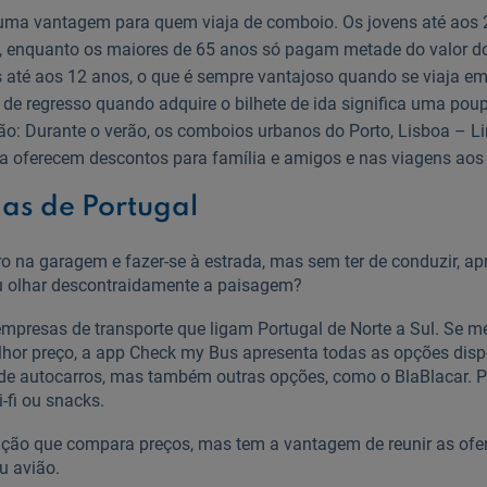
 uma vantagem para quem viaja de comboio. Os jovens até aos 
, enquanto os maiores de 65 anos só pagam metade do valor do
s até aos 12 anos, o que é sempre vantajoso quando se viaja em
 de regresso quando adquire o bilhete de ida significa uma po
o: Durante o verão, os comboios urbanos do Porto, Lisboa – L
a oferecem descontos para família e amigos e nas viagens aos
das de Portugal
rro na garagem e fazer-se à estrada, mas sem ter de conduzir, a
ou olhar descontraidamente a paisagem?
mpresas de transporte que ligam Portugal de Norte a Sul. Se m
elhor preço, a app Check my Bus apresenta todas as opções disp
 de autocarros, mas também outras opções, como o BlaBlacar. 
-fi ou snacks.
ação que compara preços, mas tem a vantagem de reunir as ofer
u avião.