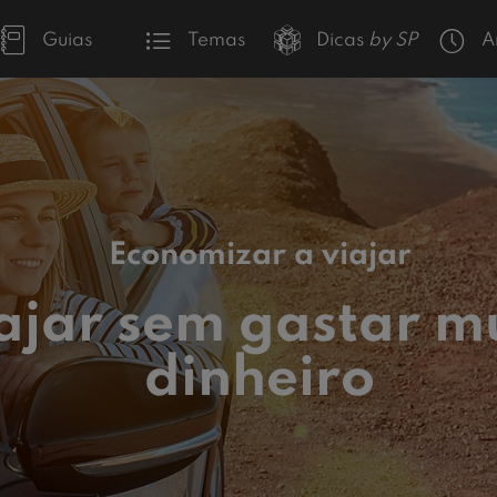
Guias
Temas
Dicas
by SP
A
Economizar a viajar
ajar sem gastar m
dinheiro