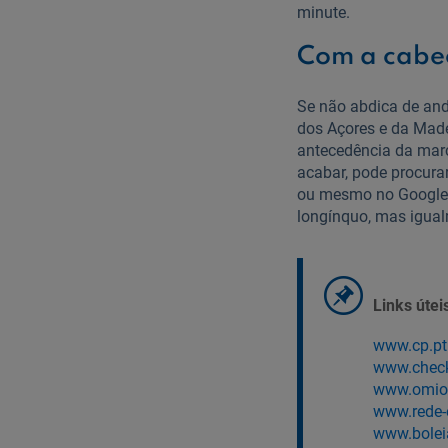
minute.
Com a cabe
Se não abdica de and
dos Açores e da Madei
antecedência da marc
acabar, pode procur
ou mesmo no Google.
longínquo, mas igual
Links útei
www.cp.pt
www.chec
www.omio
www.rede-
www.bolei