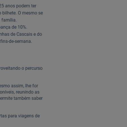
25 anos podem ter
 bilhete. O mesmo se
 família.
upança de 10%.
inhas de Cascais e do
 fins-de-semana.
proveitando o percurso
esmo assim, lhe for
oníveis, reunindo as
Permite também saber
tas para viagens de