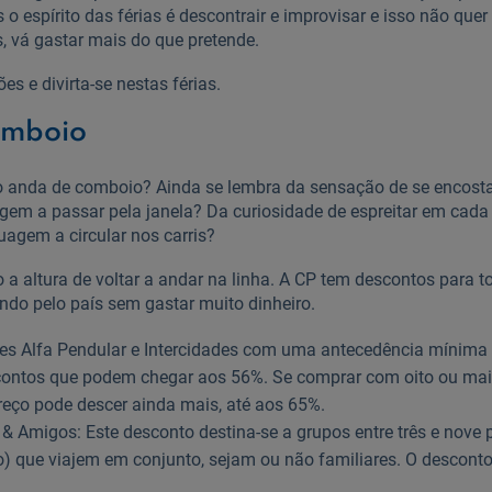
o espírito das férias é descontrair e improvisar e isso não quer
, vá gastar mais do que pretende.
s e divirta-se nestas férias.
omboio
 anda de comboio? Ainda se lembra da sensação de se encosta
gem a passar pela janela? Da curiosidade de espreitar em cada
ruagem a circular nos carris?
 a altura de voltar a andar na linha. A CP tem descontos para 
ando pelo país sem gastar muito dinheiro.
tes Alfa Pendular e Intercidades com uma antecedência mínima 
scontos que podem chegar aos 56%. Se comprar com oito ou mai
reço pode descer ainda mais, até aos 65%.
& Amigos: Este desconto destina-se a grupos entre três e nove
) que viajem em conjunto, sejam ou não familiares. O descont