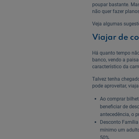
poupar bastante. Mas 
não quer fazer planos
Veja algumas sugestõe
Viajar de c
Há quanto tempo não
banco, vendo a paisa
característico da car
Talvez tenha chegado
pode aproveitar, viaj
Ao comprar bilhe
beneficiar de de
antecedência, o p
Desconto Família 
mínimo um adulto
50%.