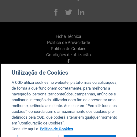
Facebook
Twitter
Linked
Ficha Técnica
Política de Privacidade
Política de Cookies
Condições de utilização
Facebook
Utilização de Cookies
YouTube
Linkedin
A CGD utiliza cookies no website, plataformas ou aplicações,
Instagram
de forma a que funcionem corretamente, para melhorar a
TikTok
navegação, personalizar conteúdos, campanhas, anúncios e
analisar a interação do utilizador com fim de apresentar uma
melhor experiência ao cliente. Ao clicar em "Permitir todos os
cookies", concorda com o armazenamento dos cookies pré-
definidos pela CGD, que poderá alterar em qualquer momento
em "Configuração de Cookies".
Caixa. Para todos e para cada um.
Consulte aqui a
Politica de Cookies
2026 © Caixa Geral de Depósitos, SA. Todos os direitos