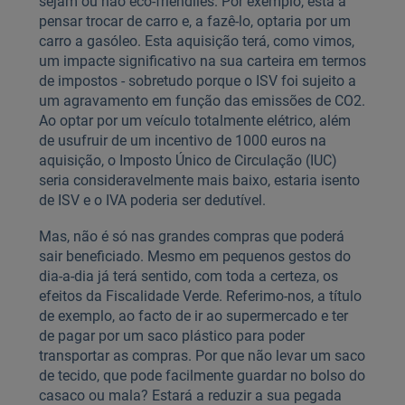
sejam ou não eco-friendlies. Por exemplo, está a
pensar trocar de carro e, a fazê-lo, optaria por um
carro a gasóleo. Esta aquisição terá, como vimos,
um impacte significativo na sua carteira em termos
de impostos - sobretudo porque o ISV foi sujeito a
um agravamento em função das emissões de CO2.
Ao optar por um veículo totalmente elétrico, além
de usufruir de um incentivo de 1000 euros na
aquisição, o Imposto Único de Circulação (IUC)
seria consideravelmente mais baixo, estaria isento
de ISV e o IVA poderia ser dedutível.
Mas, não é só nas grandes compras que poderá
sair beneficiado. Mesmo em pequenos gestos do
dia-a-dia já terá sentido, com toda a certeza, os
efeitos da Fiscalidade Verde. Referimo-nos, a título
de exemplo, ao facto de ir ao supermercado e ter
de pagar por um saco plástico para poder
transportar as compras. Por que não levar um saco
de tecido, que pode facilmente guardar no bolso do
casaco ou mala? Estará a reduzir a sua pegada