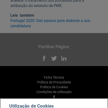
acelerar o tratamento dos processos para a
atribuição do estatuto de PME.
Leia também
Portugal 2020: Dez passos para elaborar a sua
candidatura
Partilhar Página:
Facebook
Twitter
Linked
Ficha Técnica
Política de Privacidade
Política de Cookies
Condições de utilização
Facebook
Utilização de Cookies
YouTube