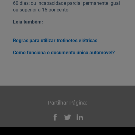
60 dias; ou incapacidade parcial permanente igual
ou superior a 15 por cento.
Leia também:
Regras para utilizar trotinetes elétricas
Como funciona o documento único automóvel?
Partilhar Página:
Facebook
Twitter
Linked