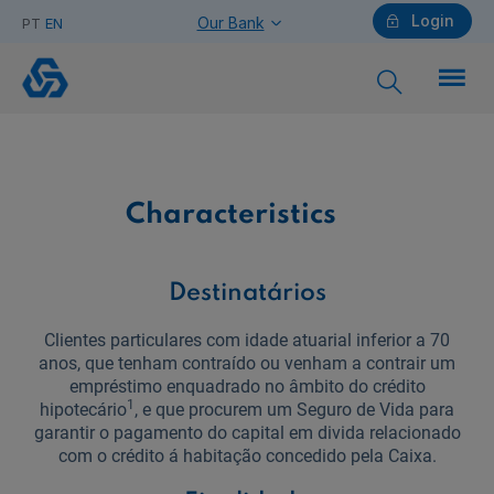
Login
Our Bank
PT
EN
Caixa
Life
Insurance
Individuals
Characteristics
Need help?
Destinatários
Clientes particulares com idade atuarial inferior a 70
Companies
anos, que tenham contraído ou venham a contrair um
empréstimo enquadrado no âmbito do crédito
1
hipotecário
, e que procurem um Seguro de Vida para
garantir o pagamento do capital em divida relacionado
com o crédito á habitação concedido pela Caixa.
Need help?