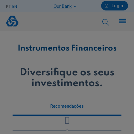
Login
Our Bank
PT
EN
Recomendações
aos
Investidores
Individuals
Instrumentos Financeiros
Need help?
Diversifique os seus
investimentos.
Companies
Recomendações
Need help?