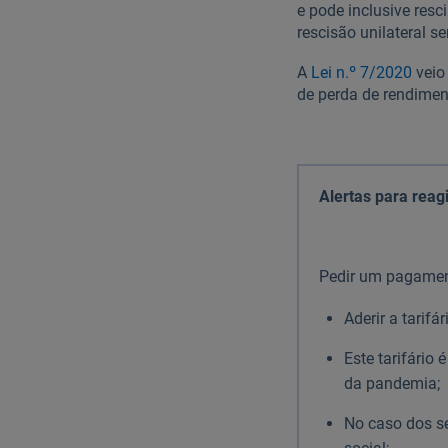
e pode inclusive resc
rescisão unilateral 
A
Lei n.º 7/2020
veio
de perda de rendimen
Alertas para reag
Pedir um pagamen
Aderir a tarifá
Este tarifário
da pandemia;
No caso dos se