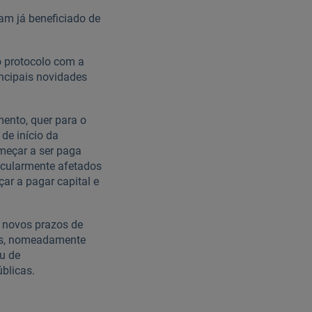
ham já beneficiado de
o protocolo com a
incipais novidades
mento, quer para o
de início da
meçar a ser paga
icularmente afetados
r a pagar capital e
s novos prazos de
ios, nomeadamente
u de
blicas.