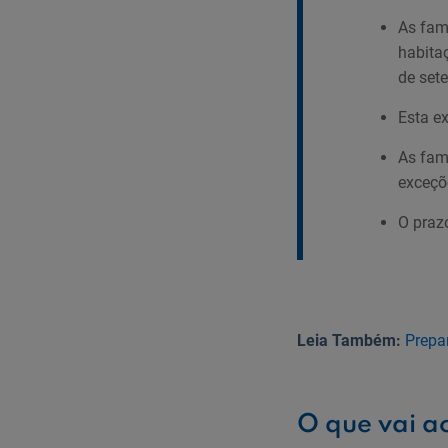
As famí
habita
de set
Esta e
As fam
exceçõ
O praz
Leia Também:
Prepa
O que vai a