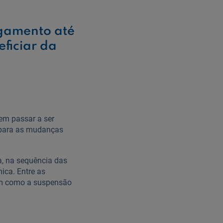
rgamento até
ficiar da
em passar a ser
e para as mudanças
a, na sequência das
ica. Entre as
sim como a suspensão