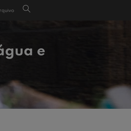
rquivo
 água e