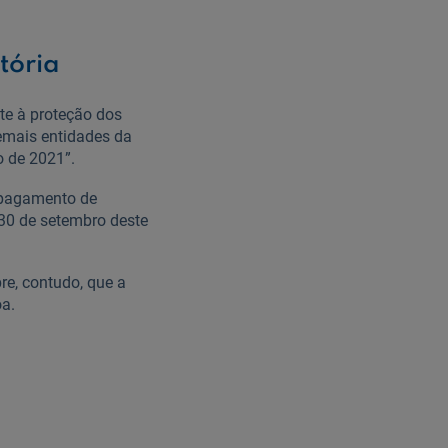
tória
te à proteção dos
demais entidades da
o de 2021”.
 pagamento de
 30 de setembro deste
re, contudo, que a
oa.