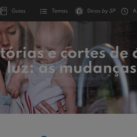
Guias
Temas
Dicas
by SP
A
órias e cortes de
luz: as mudanças