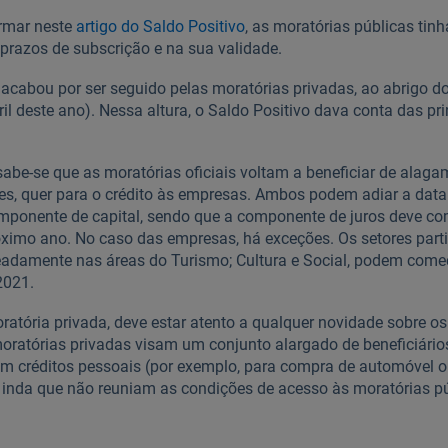
rmar neste
artigo do Saldo Positivo
, as moratórias públicas tin
razos de subscrição e na sua validade.
cabou por ser seguido pelas moratórias privadas, ao abrigo d
il deste ano). Nessa altura, o Saldo Positivo dava conta das pr
abe-se que as moratórias oficiais voltam a beneficiar de alaga
res, quer para o crédito às empresas. Ambos podem adiar a data 
ponente de capital, sendo que a componente de juros deve co
róximo ano. No caso das empresas, há exceções. Os setores part
damente nas áreas do Turismo; Cultura e Social, podem começa
2021.
ratória privada, deve estar atento a qualquer novidade sobre o
oratórias privadas visam um conjunto alargado de beneficiár
ram créditos pessoais (por exemplo, para compra de automóvel o
 inda que não reuniam as condições de acesso às moratórias pú