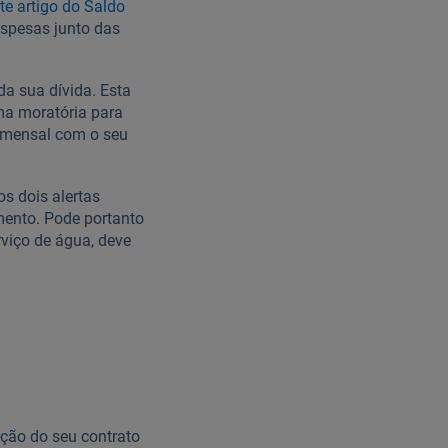
te artigo do Saldo
espesas junto das
da sua dívida. Esta
uma moratória para
e mensal com o seu
os dois alertas
imento. Pode portanto
rviço de água, deve
ção do seu contrato