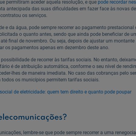
ue permitiram aceder aquela resolução, e que
pode recordar nes
onta antecipada das suas dificuldades em fazer face às novas d
ontratou os serviços.
ade e da água, pode sempre recorrer ao pagamento prestacional 
solicitada o quanto antes, sendo que ainda pode beneficiar de 
o até final de novembro. Ou seja, depois de ajustar um montant
etar os pagamentos apenas em dezembro deste ano.
ossibilidade de recorrer às tarifas sociais. No entanto, deixam
ifário é de atribuição automática, conforme o seu nível de rend
aceder-lhes de maneira imediata. No caso das cobranças pelo se
 todos os municípios permitem tarifas sociais.
 social de eletricidade: quem tem direito e quanto pode poupar
telecomunicações?
nicações, lembre-se que pode sempre recorrer a uma renegocia