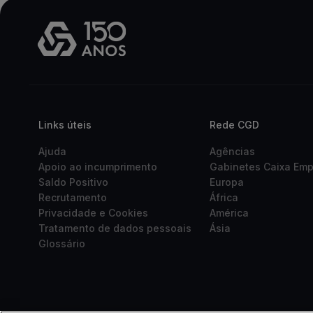
Links úteis
Rede CGD
Ajuda
Agências
Apoio ao incumprimento
Gabinetes Caixa Em
Saldo Positivo
Europa
Recrutamento
África
Privacidade e Cookies
América
Tratamento de dados pessoais
Ásia
Glossário