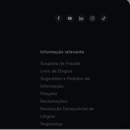
Informação relevante
Suspeita de Fraude
Livro de Elogios
Sugestões e Pedidos de
Informação
Preçário
Reclamações
Resolução Extrajudicial de
Litígios
Segurança