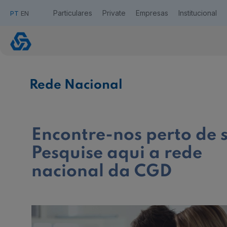
Particulares
Private
Empresas
Institucional
PT
EN
Agências
Acesso Caixadirecta
Rede Nacional
Quero ser cliente:
Aderir ao Caixadirecta Particulares
Aderir ao Caixadirecta Empresas
Encontre-nos perto de s
Links úteis:
Faça download da App Caixadirecta
Pesquise aqui a rede
Recomendações de Segurança
Assinatura Digital de Documentos
nacional da CGD
Registo fornecedor confirming