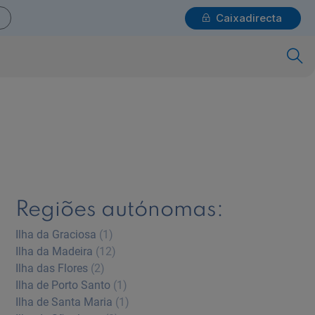
Caixadirecta
Login
x
Particulares
Ajuda Particulares
:
Regiões autónomas:
Ilha da Graciosa
(1)
Saiba mais sobre a Chave Móvel Digital
Ilha da Madeira
(12)
Ilha das Flores
(2)
Ilha de Porto Santo
(1)
Ilha de Santa Maria
(1)