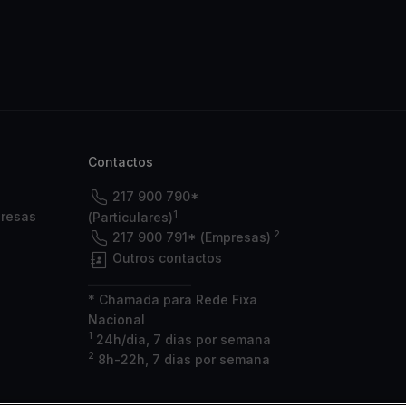
Contactos
217 900 790*
1
presas
(Particulares)
2
217 900 791* (Empresas)
Outros contactos
___________________
* Chamada para Rede Fixa
Nacional
1
24h/dia, 7 dias por semana
2
8h-22h, 7 dias por semana