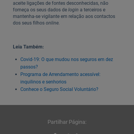
aceite ligações de fontes desconhecidas, não
forneça os seus dados de
login
a terceiros e
mantenha-se vigilante em relação aos contactos
dos seus filhos
online.
Leia Também:
Covid-19: O que mudou nos seguros em dez
passos?
Programa de Arrendamento acessível:
inquilinos e senhorios
Conhece o Seguro Social Voluntário?
Partilhar Página: