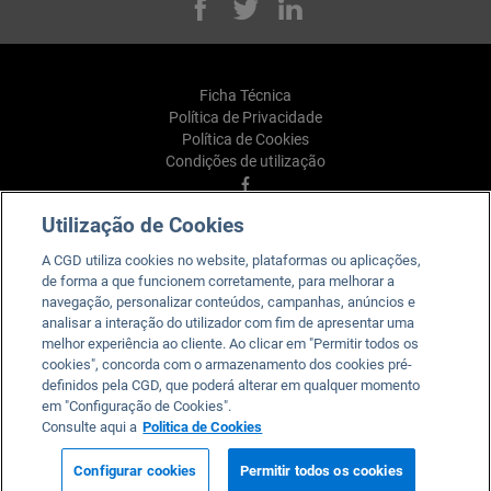
Facebook
Twitter
Linked
Ficha Técnica
Política de Privacidade
Política de Cookies
Condições de utilização
Facebook
Utilização de Cookies
YouTube
Linkedin
A CGD utiliza cookies no website, plataformas ou aplicações,
Instagram
de forma a que funcionem corretamente, para melhorar a
TikTok
navegação, personalizar conteúdos, campanhas, anúncios e
analisar a interação do utilizador com fim de apresentar uma
melhor experiência ao cliente. Ao clicar em "Permitir todos os
cookies", concorda com o armazenamento dos cookies pré-
definidos pela CGD, que poderá alterar em qualquer momento
em "Configuração de Cookies".
Caixa. Para todos e para cada um.
Consulte aqui a
Politica de Cookies
2026 © Caixa Geral de Depósitos, SA. Todos os direitos
reservados.
Configurar cookies
Permitir todos os cookies