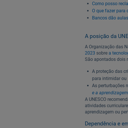
Como posso recla
O que fazer para 
Bancos dão aulas 
A posição da UN
A Organização das Na
2023
sobre
a tecnol
São apontados dois m
A proteção das cr
para intimidar ou
As perturbações 
e a aprendizagem
A UNESCO recomenda q
atividades curricular
aprendizagem ou pert
Dependência e em