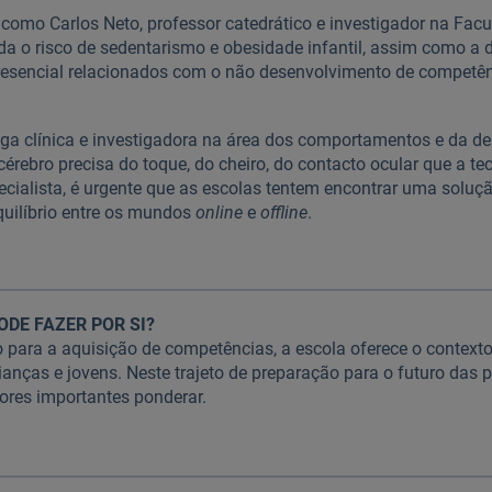
 como Carlos Neto, professor catedrático e investigador na Fac
a o risco de sedentarismo e obesidade infantil, assim como a 
presencial relacionados com o não desenvolvimento de competê
oga clínica e investigadora na área dos comportamentos e da 
érebro precisa do toque, do cheiro, do contacto ocular que a te
ecialista, é urgente que as escolas tentem encontrar uma soluç
uilíbrio entre os mundos
online
e
offline
.
ODE FAZER POR SI?
 para a aquisição de competências, a escola oferece o contexto
ianças e jovens. Neste trajeto de preparação para o futuro das 
tores importantes ponderar.