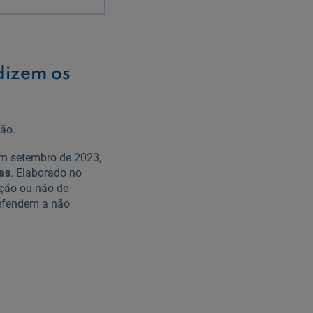
dizem os
ão.
 em setembro de 2023,
as
. Elaborado no
ição ou não de
defendem a não