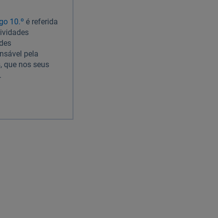
igo 10.º
é referida
tividades
ades
nsável pela
s, que nos seus
.