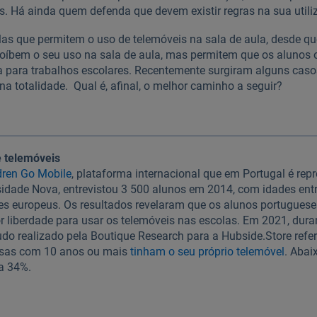
s. Há ainda quem defenda que devem existir regras na sua utili
las que permitem o uso de telemóveis na sala de aula, desde que
roíbem o seu uso na sala de aula, mas permitem que os alunos o
a para trabalhos escolares. Recentemente surgiram alguns caso
a totalidade. Qual é, afinal, o melhor caminho a seguir?
e telemóveis
dren Go Mobile
, plataforma internacional que em Portugal é rep
sidade Nova, entrevistou 3 500 alunos em 2014, com idades entr
ses europeus. Os resultados revelaram que os alunos portugues
 liberdade para usar os telemóveis nas escolas. Em 2021, dur
do realizado pela Boutique Research para a Hubside.Store refe
esas com 10 anos ou mais
tinham o seu próprio telemóvel
. Abai
a 34%.