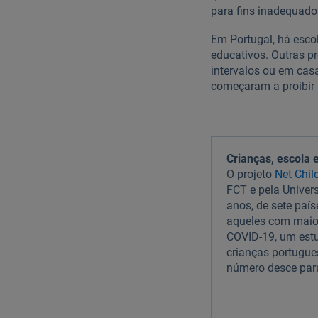
para fins inadequado
Em Portugal, há esco
educativos. Outras p
intervalos ou em cas
começaram a proibir n
Crianças, escola 
O projeto
Net Chil
FCT e pela Univer
anos, de sete paí
aqueles com maior
COVID-19, um estu
crianças portugu
número desce par