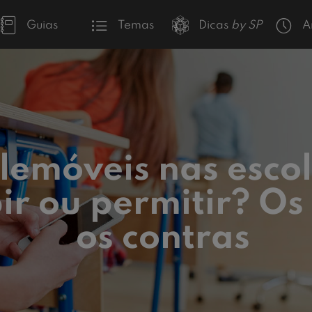
Guias
Temas
Dicas
by SP
A
lemóveis nas escol
ir ou permitir? Os
os contras