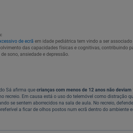
:
xcessivo de ecrã
em idade pediátrica tem vindo a ser associado
lvimento das capacidades físicas e cognitivas, contribuindo p
 de sono, ansiedade e depressão.
rdo Sá afirma que
crianças com menos de 12 anos não deviam 
no recreio. Em causa está o uso do telemóvel como distração q
ando se sentem aborrecidos na sala de aula. No recreio, defende
eferível a ficar de olhos postos num ecrã dentro do ambiente e