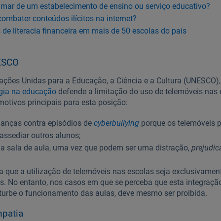
mar de um estabelecimento de ensino ou serviço educativo?
combater conteúdos ilícitos na internet?
de literacia financeira em mais de 50 escolas do país
ESCO
ções Unidas para a Educação, a Ciência e a Cultura (UNESCO)
ogia na educação
defende a limitação do uso de telemóveis nas 
otivos principais para esta posição:
ianças contra episódios de
cyberbullying
porque os telemóveis 
 assediar outros alunos;
na sala de aula, uma vez que podem ser uma distração,
prejudi
ue a utilização de telemóveis nas escolas seja exclusivament
es. No entanto, nos casos em que se perceba que esta integraçã
urbe o funcionamento das aulas, deve mesmo ser proibida.
patia