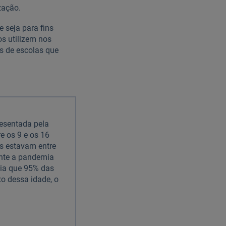
zação.
 seja para fins
s utilizem nos
s de escolas que
resentada pela
e os 9 e os 16
es estavam entre
ante a pandemia
ria que 95% das
xo dessa idade, o