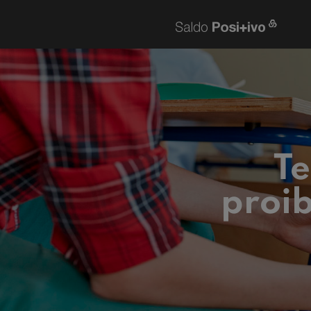
Te
proib