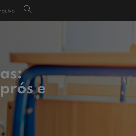
rquivo
as:
 prós e