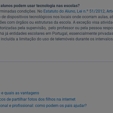
os alunos podem usar tecnologia nas escolas?
rminadas condições. No
Estatuto do Aluno
,
Lei n.º 51/2012, Art
 de dispositivos tecnológicos nos locais onde ocorram aulas, a
iões com órgãos ou estruturas da escola. A exceção visa ativid
orizadas pela supervisão, pelo professor ou pela pessoa respo
 há já entidades escolares em Portugal, essencialmente privada
ncluída a limitação do uso de telemóveis durante os intervalos
 e quais as vantagens
cos de partilhar fotos dos filhos na internet
onal e profissional: como podem os pais ajudar?