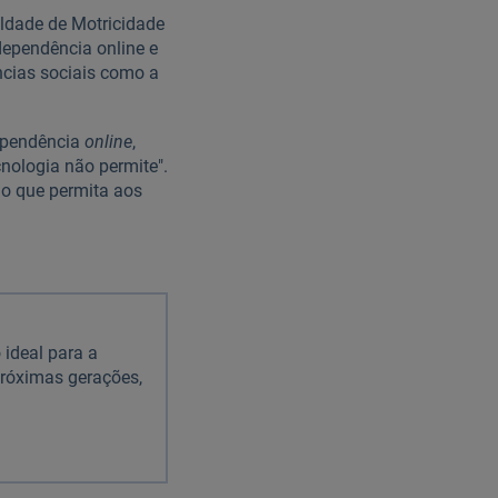
uldade de Motricidade
dependência online e
ncias sociais como a
dependência
online
,
cnologia não permite".
ão que permita aos
 ideal para a
próximas gerações,