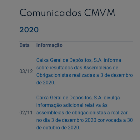
Comunicados CMVM
Ajuda Empresas
2020
Quero ser cliente:
Aderir ao Caixadirecta Particulares
Data
Informação
Aderir ao Caixadirecta Empresas
Links úteis:
Caixa Geral de Depósitos, S.A. informa
Faça download da App Caixadirecta
sobre resultados das Assembleias de
03/12
Recomendações de Segurança
Obrigacionistas realizadas a 3 de dezembro
Registo fornecedor confirming
de 2020.
Caixa Geral de Depósitos, S.A. divulga
informação adicional relativa às
02/11
assembleias de obrigacionistas a realizar
no dia 3 de dezembro 2020 convocada a 30
de outubro de 2020.