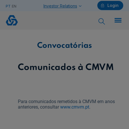
Login
Investor Relations
PT
EN
Convocatórias
Particulares
Convocatórias
Ajuda Particulares
Comunicados à CMVM
Saiba mais sobre a Chave Móvel Digital
Para comunicados remetidos à CMVM em anos
anteriores, consultar
www.cmvm.pt
.
Empresas