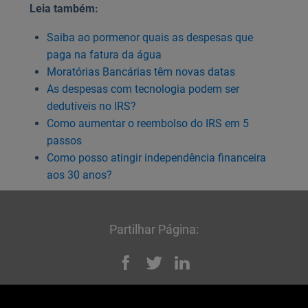
Leia também:
Saiba ao pormenor quais as despesas que
paga na fatura da água
Moratórias Bancárias têm novas datas
As despesas com tecnologia podem ser
dedutíveis no IRS?
Como aumentar o reembolso do IRS em 5
passos
Como posso atingir independência financeira
aos 30 anos?
Partilhar Página:
Facebook
Twitter
Linked