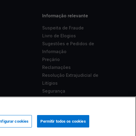
Informação relevante
Suspeita de Fraude
Livro de Elogios
Sugestões e Pedidos de
Informação
Preçário
Reclamações
Resolução Extrajudicial de
Litígios
Segurança
Aviso Legal
Acessibilidade
nfigurar cookies
Permitir todos os cookies
 sob o nº 419501357.