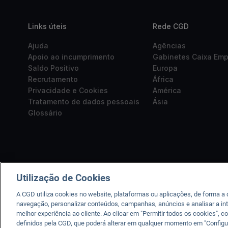
Links úteis
Rede CGD
Ajuda
Agências
Apoio ao incumprimento
Gabinetes Caixa Em
Saldo Positivo
Europa
Recrutamento
África
Privacidade e Cookies
América
Tratamento de dados pessoais
Ásia
Glossário
Utilização de Cookies
A CGD utiliza cookies no website, plataformas ou aplicações, de forma a
navegação, personalizar conteúdos, campanhas, anúncios e analisar a int
melhor experiência ao cliente. Ao clicar em "Permitir todos os cookies"
A CGD está registad
definidos pela CGD, que poderá alterar em qualquer momento em "Configu