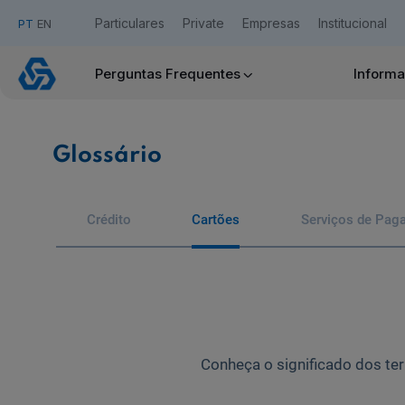
Particulares
Private
Empresas
Institucional
PT
EN
Glossário
Perguntas Frequentes
Informa
de
Acesso Caixadirecta
Cartões
Glossário
Quero ser cliente:
Aderir ao Caixadirecta Particulares
Aderir ao Caixadirecta Empresas
Crédito
Cartões
Serviços de Pag
Links úteis:
Faça download da App Caixadirecta
Recomendações de Segurança
Assinatura Digital de Documentos
Registo fornecedor confirming
Conheça o significado dos t