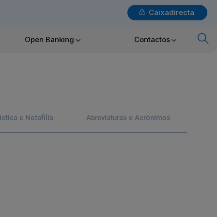
Caixadirecta
Login
Open Banking
Contactos
x
Particulares
tica e Notafilia
Abreviaturas e Acrónimos
Ajuda Particulares
Saiba mais sobre a Chave Móvel Digital