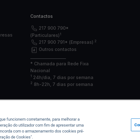
Contactos
217 900 790*
1
presas
(Particulares)
2
217 900 791* (Empresas)
Outros contactos
___________________
* Chamada para Rede Fixa
Nacional
1
24h/dia, 7 dias por semana
2
8h-22h, 7 dias por semana
 que funcionem corretamente, para melhorar a
Co
eração do utilizador com fim de apresentar uma
, concorda com o armazenamento dos cookies pré-
a junto do Banco de Portugal sob o n.º 35, da CMVM sob o n.º 125 e da ASF
ração de Cookies".