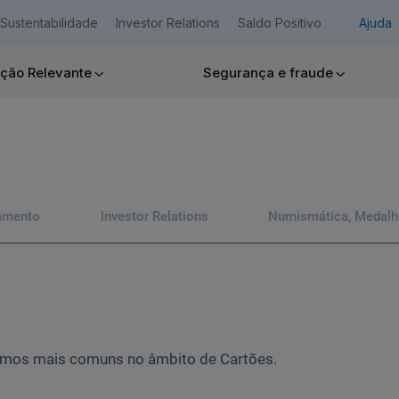
Sustentabilidade
Investor Relations
Saldo Positivo
Ajuda
ção Relevante
Segurança e fraude
Empresas
amento
Investor Relations
Numismática, Medalhís
Ajuda Empresas
ermos mais comuns no âmbito de Cartões.