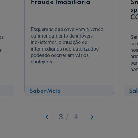
Fraude Imobiliária
Sm
sp
C
Esquemas que envolvem a venda
ou arrendamento de imóveis
os
Ser
inexistentes, a atuação de
con
intermediários não autorizados,
m
nos
podendo ocorrer em vários
ori
contextos.
par
ban
sobre
Saber Mais
Sa
Fraude
Imobiliária
3
/
4
Anterior
Seguinte