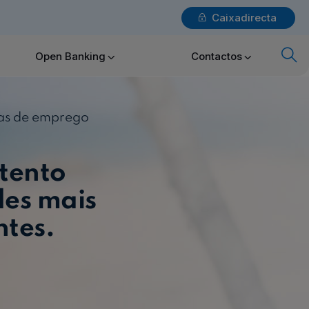
Caixadirecta
Login
Open Banking
Contactos
x
Particulares
tas de emprego
atento
Ajuda Particulares
des mais
ntes.
Saiba mais sobre a Chave Móvel Digital