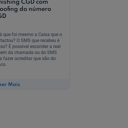
ishing CGD com
oofing do número
GD
á que foi mesmo a Caixa que o
tactou? O SMS que recebeu é
so? É possível esconder a real
gem da chamada ou do SMS
a fazer acreditar que são do
co.
sobre
ber Mais
Smishing
CGD
com
spoofing
do
número
CGD