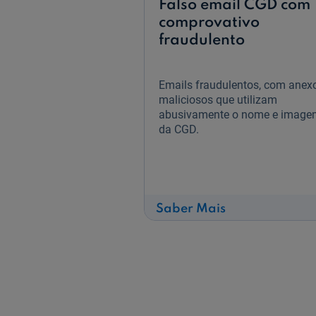
Falso email CGD com
comprovativo
fraudulento
Emails fraudulentos, com anex
maliciosos que utilizam
abusivamente o nome e image
da CGD.
sobre
Saber Mais
Falso
email
CGD
com
comprovativo
fraudulento