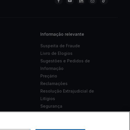
Informação relevante
Suspeita de Fraude
Livro de Elogios
Sugestões e Pedidos de
Informação
Preçário
Reclamações
Resolução Extrajudicial de
Litígios
Segurança
Aviso Legal
Acessibilidade