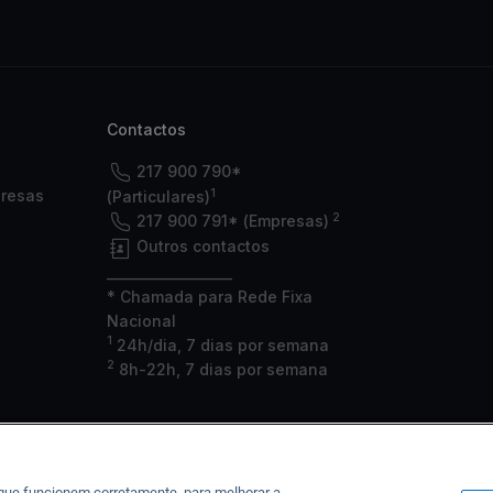
Contactos
217 900 790*
1
presas
(Particulares)
2
217 900 791* (Empresas)
Outros contactos
___________________
* Chamada para Rede Fixa
Nacional
1
24h/dia, 7 dias por semana
2
8h-22h, 7 dias por semana
 que funcionem corretamente, para melhorar a