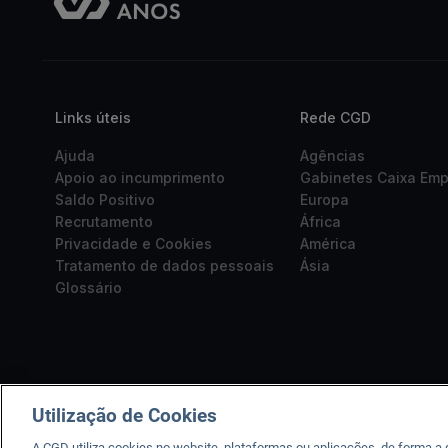
Links úteis
Rede CGD
Ajuda
Agências
Apoio ao incumprimento
Gabinetes Caixa Em
Saldo Positivo
Europa
Recrutamento
África
Privacidade e Cookies
América
Tratamento de dados pessoais
Ásia
Glossário
Utilização de Cookies
A CGD utiliza cookies no website, plataformas ou aplicações, de forma a