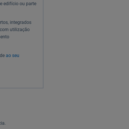
 edifício ou parte
tos, integrados
com utilização
mento
nde
ao seu
ia.