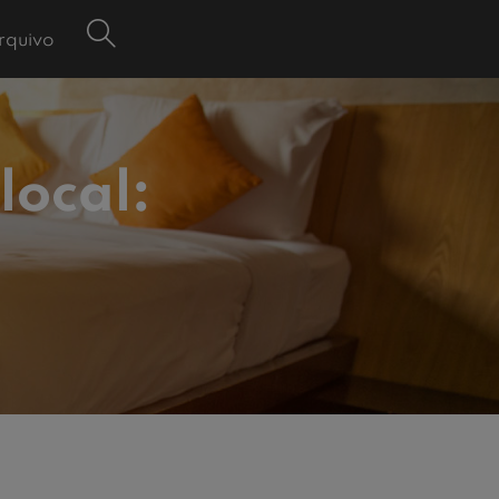
rquivo
local: