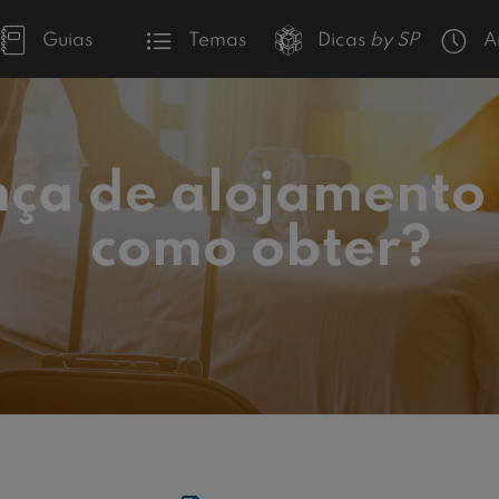
Guias
Temas
Dicas
by SP
A
nça de alojamento 
como obter?