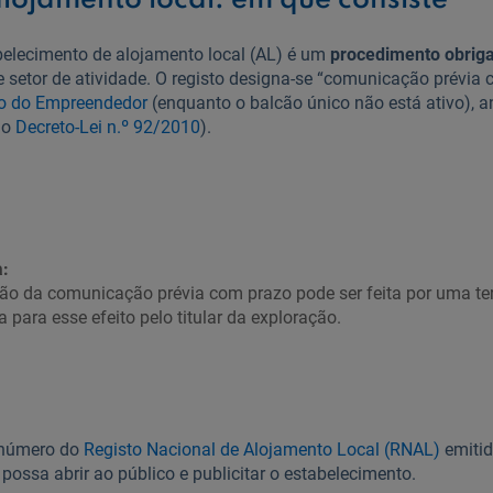
alojamento local: em que consiste
belecimento de alojamento local (AL) é um
procedimento obriga
e setor de atividade. O registo designa-se “comunicação prévia 
o do Empreendedor
(enquanto o balcão único não está ativo), an
 do
Decreto-Lei n.º 92/2010
).
:
o da comunicação prévia com prazo pode ser feita por uma ter
para esse efeito pelo titular da exploração.
 número do
Registo Nacional de Alojamento Local (RNAL)
emitid
e possa abrir ao público e publicitar o estabelecimento.