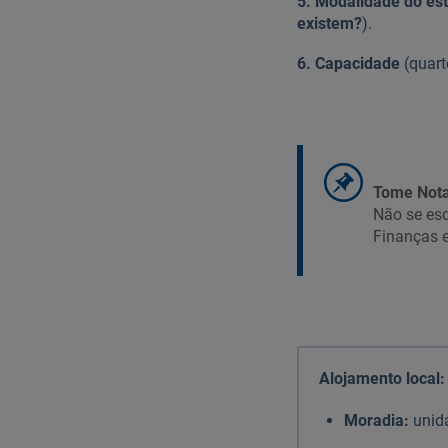
5. Modalidade do es
existem?
).
6. Capacidade
(quart
Tome Nota
Não se es
Finanças e
Alojamento local
Moradia:
unid