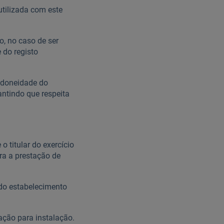
utilizada com este
o, no caso de ser
 do registo
 idoneidade do
antindo que respeita
 titular do exercício
ra a prestação de
 do estabelecimento
ação para instalação.