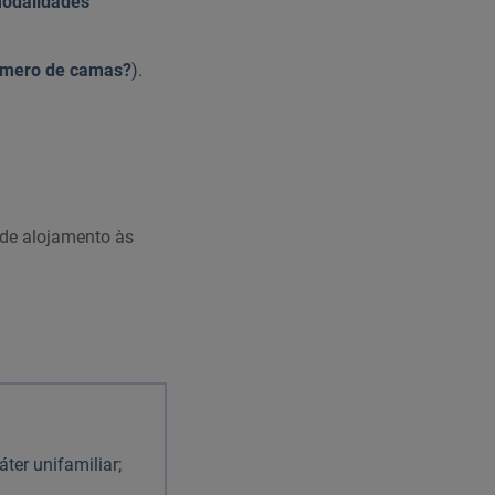
modalidades
úmero de camas?
).
 de alojamento às
ter unifamiliar;