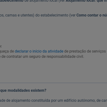
tabelecimento
de alojamento local (ver
Alojamento local: que 
os, camas e utentes) do estabelecimento (ver
Como contar o n
:
queça de
declarar o início da atividade
de prestação de serviços
 de contratar um seguro de responsabilidade civil.
: que modalidades existem?
ade de alojamento constituída por um edifício autónomo, de cará