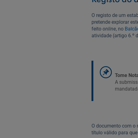
Registo do 
O registo de um esta
pretende explorar est
feito
online
, no
Balcã
atividade (artigo 6.º
Tome Nota
A submissã
mandatada 
O documento com o
título válido para qu