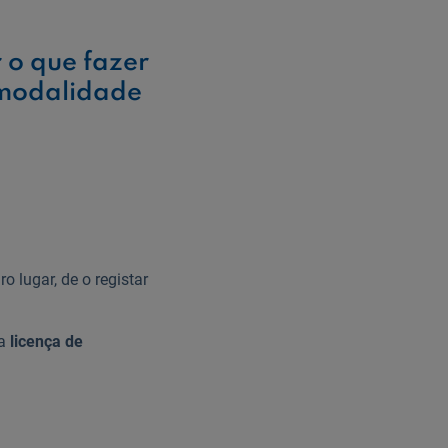
 o que fazer
a modalidade
o lugar, de o registar
 a
licença de