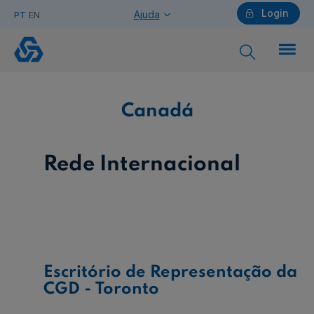
Login
Ajuda
PT
EN
Canadá
Particulares
Canadá
Ajuda Particulares
Rede Internacional
Saiba mais sobre a Chave Móvel Digital
Escritório de Representação da
Empresas
CGD - Toronto