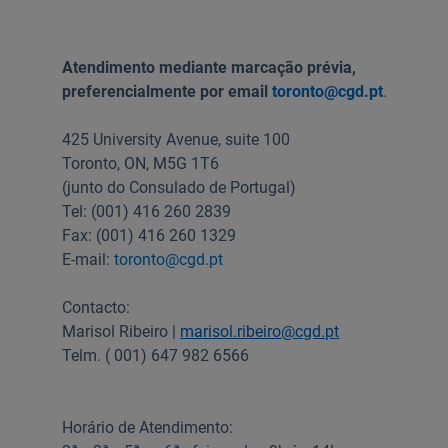
Ajuda Empresas
Atendimento mediante marcação prévia,
preferencialmente por email
toronto@cgd.pt
.
Quero ser cliente:
Aderir ao Caixadirecta Particulares
425 University Avenue, suite 100
Aderir ao Caixadirecta Empresas
Toronto, ON, M5G 1T6
(junto do Consulado de Portugal)
Links úteis:
Tel: (001) 416 260 2839
Faça download da App Caixadirecta
Fax: (001) 416 260 1329
Recomendações de Segurança
Registo fornecedor confirming
E-mail:
toronto@cgd.pt
Contacto:
Marisol Ribeiro |
marisol.ribeiro@cgd.pt
Telm. ( 001) 647 982 6566
Horário de Atendimento: