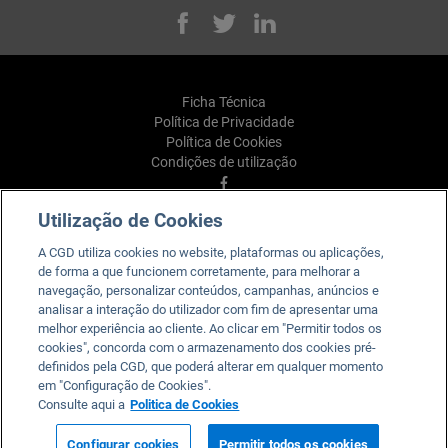
Facebook
Twitter
Linked
Ficha Técnica
Política de Privacidade
Política de Cookies
Condições de utilização
Facebook
YouTube
Utilização de Cookies
Linkedin
A CGD utiliza cookies no website, plataformas ou aplicações,
Instagram
de forma a que funcionem corretamente, para melhorar a
TikTok
navegação, personalizar conteúdos, campanhas, anúncios e
analisar a interação do utilizador com fim de apresentar uma
melhor experiência ao cliente. Ao clicar em "Permitir todos os
cookies", concorda com o armazenamento dos cookies pré-
definidos pela CGD, que poderá alterar em qualquer momento
em "Configuração de Cookies".
Caixa. Para todos e para cada um.
Consulte aqui a
Politica de Cookies
2026 © Caixa Geral de Depósitos, SA. Todos os direitos
reservados.
Configurar cookies
Permitir todos os cookies