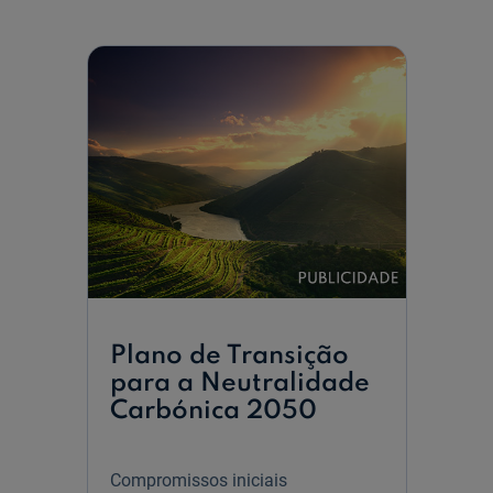
Iniciativas
no
Âmbito
da
Sustentabilidade
Plano de Transição
para a Neutralidade
Carbónica 2050
Compromissos iniciais