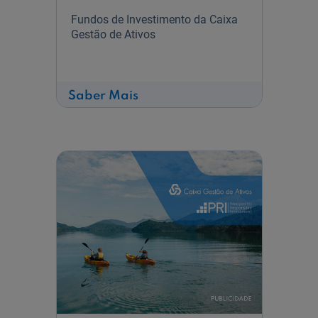
Fundos de Investimento da Caixa
Gestão de Ativos
sobre
Saber Mais
Oferta
de
Investimento