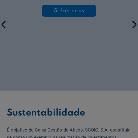
sobre
Saber mais
Avaliação
5
estrelas.
Prev
N
Sustentabilidade
É objetivo da Caixa Gestão de Ativos, SGOIC, S.A. constituir-
se como um exemplo na realização de Investimentos