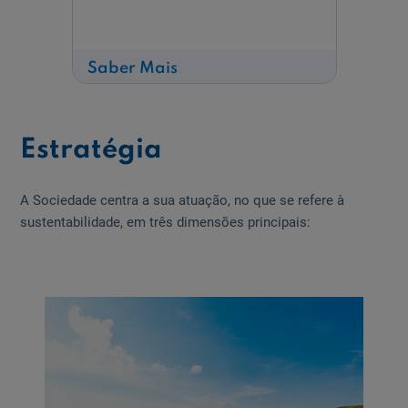
sobre
Saber Mais
Plano
de
Transição
para
a
Estratégia
Neutralidade
Carbónica
2050
A Sociedade centra a sua atuação, no que se refere à
sustentabilidade, em três dimensões principais: