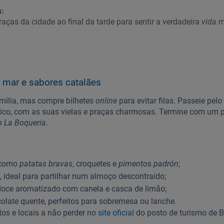
:
praças da cidade ao final da tarde para sentir a verdadeira
vida m
e, mar e sabores catalães
mília, mas compre bilhetes
online
para evitar filas. Passeie pelo
ótico, com as suas vielas e praças charmosas. Termine com um 
 La Boqueria
.
 como
patatas bravas
, croquetes e
pimentos padrón
;
, ideal para partilhar num almoço descontraído;
doce aromatizado com canela e casca de limão;
late quente, perfeitos para sobremesa ou lanche.
ntos e locais a não perder no
site oficial
do posto de turismo de B