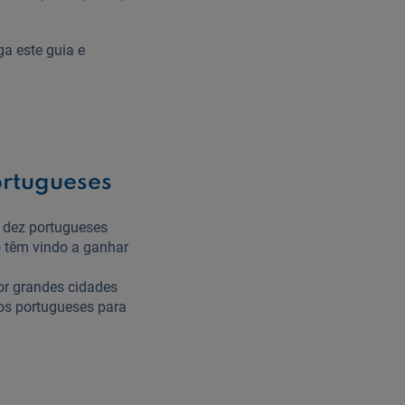
ga este guia e
ortugueses
a dez portugueses
o têm vindo a ganhar
por grandes cidades
os portugueses para