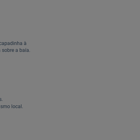
scapadinha à
 sobre a baía.
s.
ismo local.