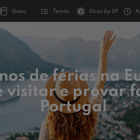
Guias
Temas
Dicas
by SP
A
nos de férias na E
 visitar e provar 
Portugal