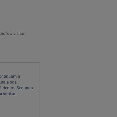
spots
a visitar.
continuam a
ura e boa
cá dentro. Segundo
o verão: