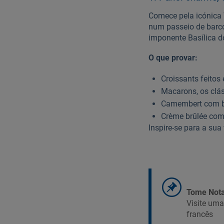
Comece pela icónica 
num passeio de barco
imponente Basílica d
O que provar:
Croissants feitos
Macarons, os clás
Camembert com ba
Crème brûlée com 
Inspire-se para a su
Tome Nota
Visite um
francês