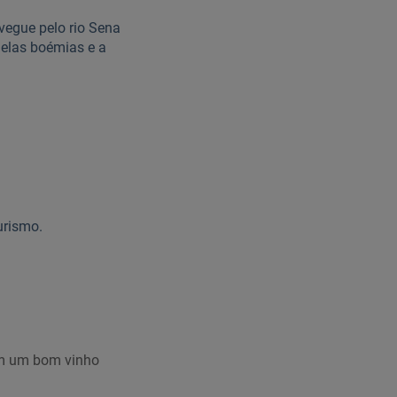
vegue pelo rio Sena
uelas boémias e a
urismo.
om um bom vinho