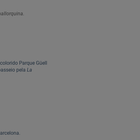
allorquina.
 colorido Parque Güell
passeio pela
La
arcelona.