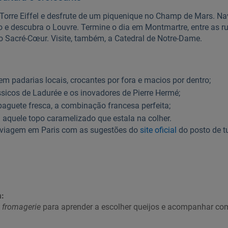
Torre Eiffel e desfrute de um piquenique no Champ de Mars. Na
 e descubra o Louvre. Termine o dia em Montmartre, entre as r
o Sacré-Cœur. Visite, também, a Catedral de Notre-Dame.
 em padarias locais, crocantes por fora e macios por dentro;
sicos de Ladurée e os inovadores de Pierre Hermé;
guete fresca, a combinação francesa perfeita;
aquele topo caramelizado que estala na colher.
a viagem em Paris com as sugestões do
site oficial
do posto de t
:
a
fromagerie
para aprender a escolher queijos e acompanhar c