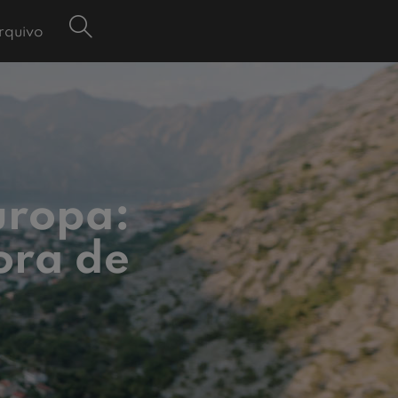
rquivo
uropa:
fora de