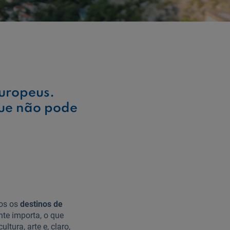
europeus.
que não pode
mos os
destinos de
te importa, o que
tura, arte e, claro,