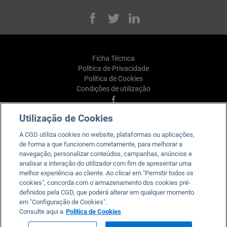
Facebook
Twitter
Linked
Ficha Técnica
Política de Privacidade
Política de Cookies
Condições de utilização
Facebook
Utilização de Cookies
YouTube
Linkedin
A CGD utiliza cookies no website, plataformas ou aplicações,
Instagram
de forma a que funcionem corretamente, para melhorar a
TikTok
navegação, personalizar conteúdos, campanhas, anúncios e
analisar a interação do utilizador com fim de apresentar uma
melhor experiência ao cliente. Ao clicar em "Permitir todos os
cookies", concorda com o armazenamento dos cookies pré-
definidos pela CGD, que poderá alterar em qualquer momento
em "Configuração de Cookies".
Caixa. Para todos e para cada um.
Consulte aqui a
Politica de Cookies
2026 © Caixa Geral de Depósitos, SA. Todos os direitos
reservados.