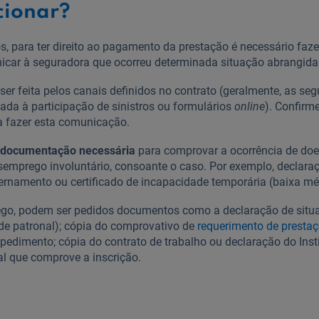
cionar?
, para ter direito ao pagamento da prestação é necessário faze
unicar à seguradora que ocorreu determinada situação abrangida
er feita pelos canais definidos no contrato (geralmente, as s
cada à participação de sinistros ou formulários
online
). Confirm
ra fazer esta comunicação.
a documentação necessária
para comprovar a ocorrência de doe
semprego involuntário, consoante o caso. Por exemplo, declara
ernamento ou certificado de incapacidade temporária (baixa mé
go, podem ser pedidos documentos como a declaração de sit
de patronal); cópia do comprovativo de
requerimento de presta
spedimento; cópia do contrato de trabalho ou declaração do Ins
l que comprove a inscrição.