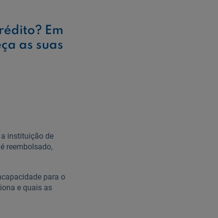
rédito? Em
eça as suas
 instituição de
u é reembolsado,
ncapacidade para o
iona e quais as