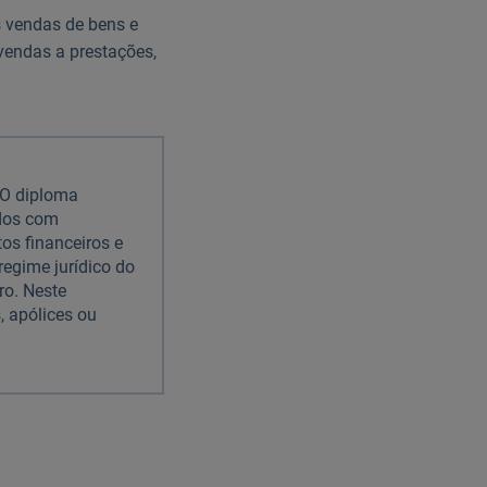
 vendas de bens e
 vendas a prestações,
 O diploma
ados com
os financeiros e
regime jurídico do
ro. Neste
, apólices ou