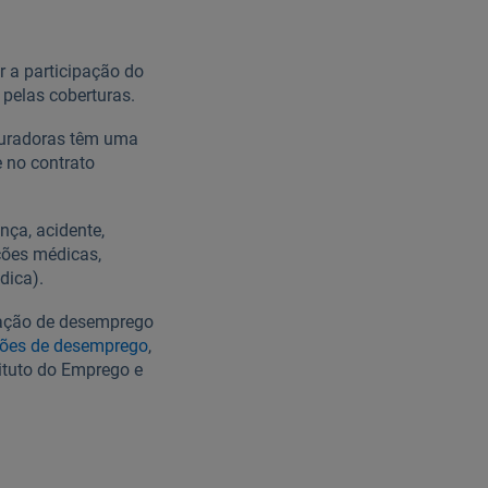
r a participação do
 pelas coberturas.
eguradoras têm uma
e no contrato
nça, acidente,
ções médicas,
dica).
uação de desemprego
ções de desemprego
,
tituto do Emprego e