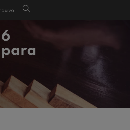
rquivo
 6
 para