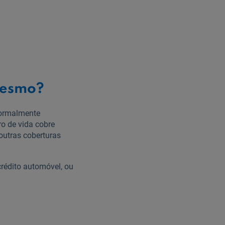
 mesmo?
ormalmente
ro de vida cobre
 outras coberturas
 crédito automóvel, ou