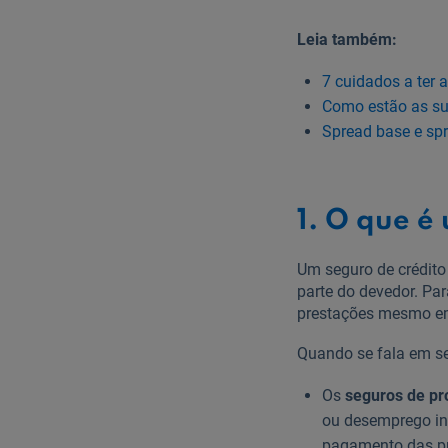
Leia também:
7 cuidados a ter 
Como estão as su
Spread base e spr
1. O que é
Um seguro de crédito
parte do devedor. P
prestações mesmo em 
Quando se fala em seg
Os
seguros de pro
ou desemprego inv
pagamento das pr