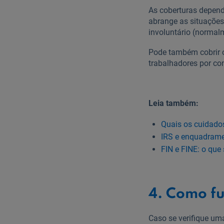
As coberturas depend
abrange as situações
involuntário (normal
Pode também cobrir o
trabalhadores por con
Leia também:
Quais os cuidado
IRS e enquadrame
FIN e FINE: o qu
4. Como fu
Caso se verifique um