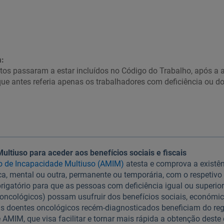
:
itos passaram a estar incluídos no Código do Trabalho, após a
 que antes referia apenas os trabalhadores com deficiência ou d
ultiuso para aceder aos benefícios sociais e fiscais
o de Incapacidade Multiuso (AMIM)
atesta e comprova a existê
ica, mental ou outra, permanente ou temporária, com o respetiv
rigatório para que as pessoas com deficiência igual ou superio
oncológicos) possam usufruir dos benefícios sociais, económico
 Os doentes oncológicos recém-diagnosticados beneficiam do reg
 AMIM, que visa facilitar e tornar mais rápida a obtenção dest