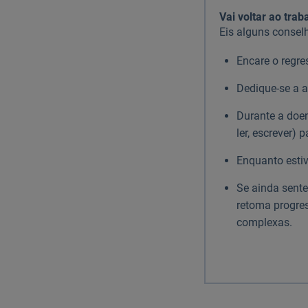
Vai voltar ao tra
Eis alguns conselh
Encare o regre
Dedique-se a a
Durante a doen
ler, escrever)
Enquanto esti
Se ainda sente
retoma progre
complexas.