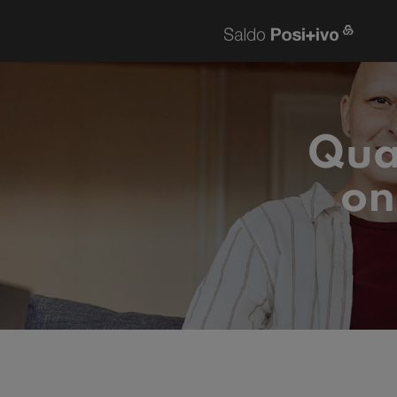
Quai
on