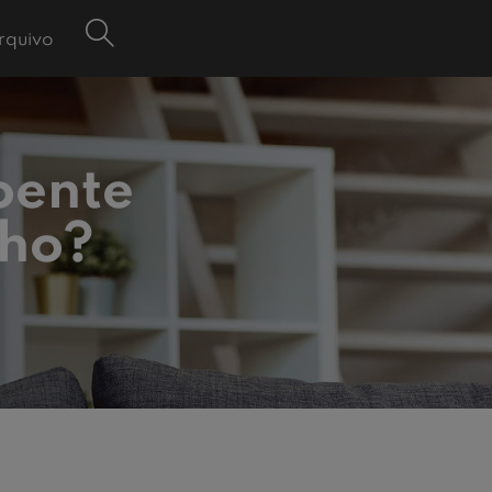
rquivo
oente
lho?