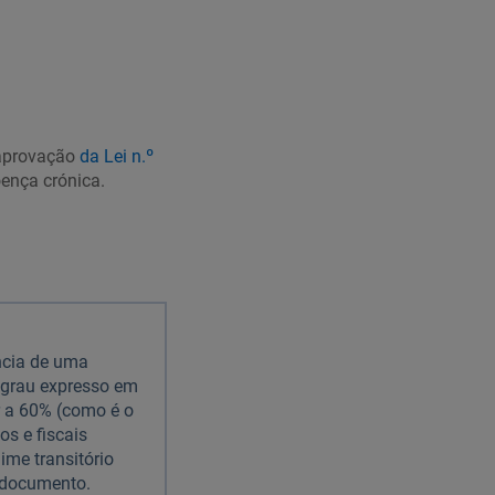
 aprovação
da Lei n.º
oença crónica.
ncia de uma
o grau expresso em
r a 60% (como é o
s e fiscais
ime transitório
e documento.