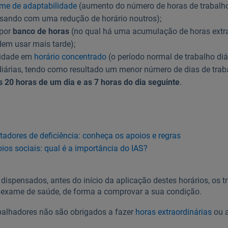
ime de adaptabilidade
(aumento do número de horas de trabalh
sando com uma redução de horário noutros);
 por
banco de horas
(no qual há uma acumulação de horas extra
em usar mais tarde);
ividade em
horário concentrado
(o período normal de trabalho di
diárias, tendo como resultado um menor número de dias de trab
s 20 horas de um dia e as 7 horas do dia seguinte
.
adores de deficiência: conheça os apoios e regras
ios sociais: qual é a importância do IAS?
dispensados, antes do início da aplicação destes horários, os 
 exame de saúde, de forma a comprovar a sua condição.
abalhadores não são obrigados a fazer
horas extraordinárias
ou a