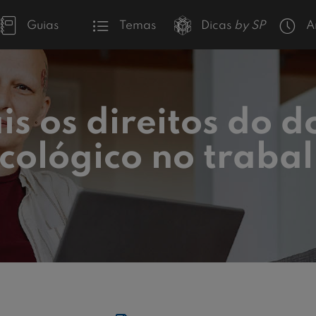
Guias
Temas
Dicas
by SP
A
s os direitos do d
cológico no traba