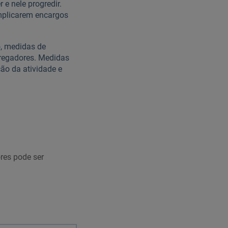
e nele progredir.
implicarem encargos
o
, medidas de
pregadores. Medidas
ão da atividade e
res pode ser