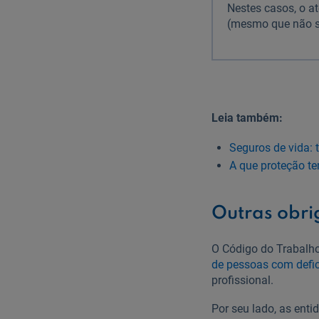
Nestes casos, o at
(mesmo que não s
Leia também:
Seguros de vida: 
A que proteção te
Outras obri
O Código do Trabalh
de pessoas com defic
profissional.
Por seu lado, as en