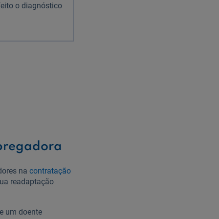
feito o diagnóstico
mpregadora
dores na
contratação
sua readaptação
ue um doente