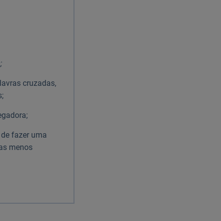
;
lavras cruzadas,
;
egadora;
e de fazer uma
fas menos