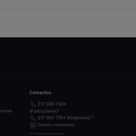
Contactos
217 900 790*
1
presas
(Particulares)
2
217 900 791* (Empresas)
Outros contactos
___________________