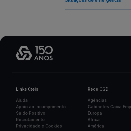
Situações de emergência
Links úteis
Rede CGD
Ajuda
Agências
Apoio ao incumprimento
Gabinetes Caixa Em
Saldo Positivo
Europa
Recrutamento
África
Privacidade e Cookies
América