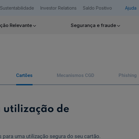
Sustentabilidade
Investor Relations
Saldo Positivo
Ajuda
ção Relevante
Segurança e fraude
Empresas
Cartões
Mecanismos CGD
Phishing
Ajuda Empresas
utilização de
para uma utilização segura do seu cartão.