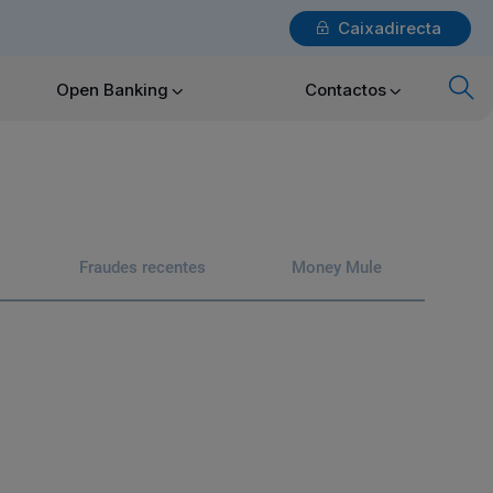
Caixadirecta
Login
Open Banking
Contactos
x
Particulares
Fraudes recentes
Money Mule
Ajuda Particulares
Saiba mais sobre a Chave Móvel Digital