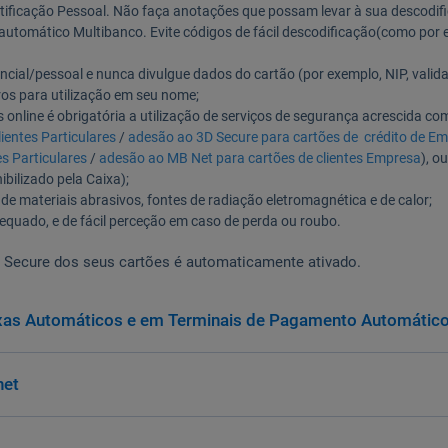
tificação Pessoal. Não faça anotações que possam levar à sua descodif
 automático Multibanco. Evite códigos de fácil descodificação(como por 
ncial/pessoal e nunca divulgue dados do cartão (por exemplo, NIP, valid
ros para utilização em seu nome;
 online é obrigatória a utilização de serviços de segurança acrescida co
ientes Particulares
/
adesão ao 3D Secure para cartões de crédito de E
s Particulares
/
adesão ao MB Net para cartões de clientes Empresa
), o
bilizado pela Caixa);
e materiais abrasivos, fontes de radiação eletromagnética e de calor;
equado, e de fácil perceção em caso de perda ou roubo.
3D Secure dos seus cartões é automaticamente ativado.
aixas Automáticos e em Terminais de Pagamento Automátic
net