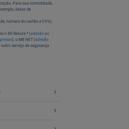
icação. Para sua comodidade,
exemplo, datas de
ade, número do cartão e CVV);
mo o 3D-Secure * (
adesão ao
mpresas
), o MB NET (
adesão
u outro serviço de segurança
o