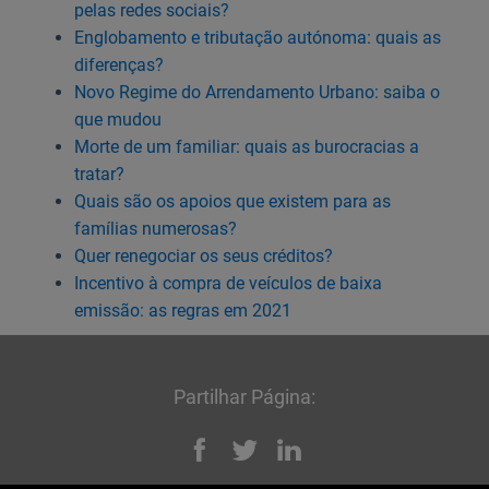
pelas redes sociais?
Englobamento e tributação autónoma: quais as
diferenças?
Novo Regime do Arrendamento Urbano: saiba o
que mudou
Morte de um familiar: quais as burocracias a
tratar?
Quais são os apoios que existem para as
famílias numerosas?
Quer renegociar os seus créditos?
Incentivo à compra de veículos de baixa
emissão: as regras em 2021
Partilhar Página:
Facebook
Twitter
Linked