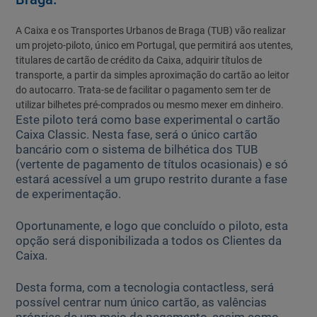
A Caixa e os Transportes Urbanos de Braga (TUB) vão realizar
Ajuda Empresas
um projeto-piloto, único em Portugal, que permitirá aos utentes,
titulares de cartão de crédito da Caixa, adquirir títulos de
Quero ser cliente:
transporte, a partir da simples aproximação do cartão ao leitor
Aderir ao Caixadirecta Particulares
do autocarro. Trata-se de facilitar o pagamento sem ter de
Aderir ao Caixadirecta Empresas
utilizar bilhetes pré-comprados ou mesmo mexer em dinheiro.
Este piloto terá como base experimental o cartão
Caixa Classic. Nesta fase, será o único cartão
Links úteis:
bancário com o sistema de bilhética dos TUB
Faça download da App Caixadirecta
(vertente de pagamento de títulos ocasionais) e só
Recomendações de Segurança
estará acessível a um grupo restrito durante a fase
Registo fornecedor confirming
de experimentação.
Oportunamente, e logo que concluído o piloto, esta
opção será disponibilizada a todos os Clientes da
Caixa.
Desta forma, com a tecnologia contactless, será
possível centrar num único cartão, as valências