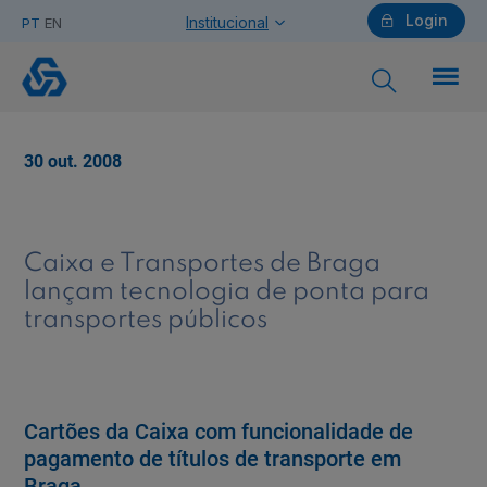
Login
Institucional
PT
EN
Caixa
e
transportes
de
Particulares
Braga
30 out. 2008
lançam
tecnologia
de
Ajuda Particulares
ponta
para
Caixa e Transportes de Braga
transportes
lançam tecnologia de ponta para
públicos
transportes públicos
Saiba mais sobre a Chave Móvel Digital
Empresas
Cartões da Caixa com funcionalidade de
pagamento de títulos de transporte em
Braga.