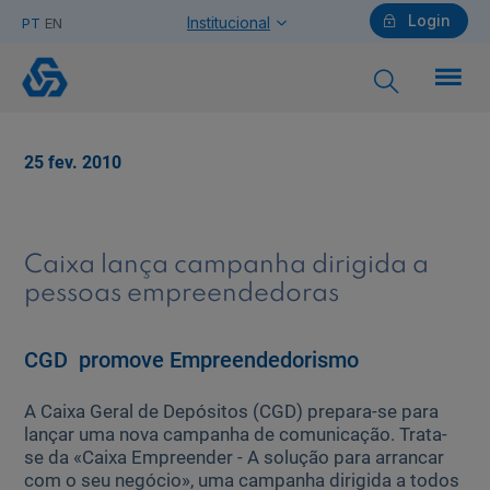
Login
Institucional
PT
EN
CGD
promove
Empreendedorismo
Particulares
25 fev. 2010
Ajuda Particulares
Caixa lança campanha dirigida a
pessoas empreendedoras
Saiba mais sobre a Chave Móvel Digital
CGD promove Empreendedorismo
A Caixa Geral de Depósitos (CGD) prepara-se para
Empresas
lançar uma nova campanha de comunicação. Trata-
se da «Caixa Empreender - A solução para arrancar
com o seu negócio», uma campanha dirigida a todos