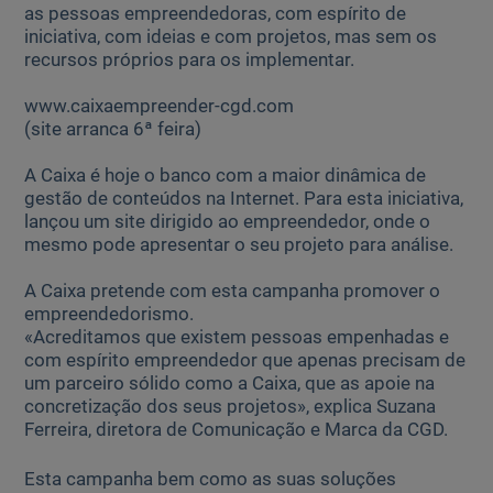
as pessoas empreendedoras, com espírito de
iniciativa, com ideias e com projetos, mas sem os
recursos próprios para os implementar.
Ajuda Empresas
www.caixaempreender-cgd.com
Quero ser cliente:
(site arranca 6ª feira)
Aderir ao Caixadirecta Particulares
Aderir ao Caixadirecta Empresas
A Caixa é hoje o banco com a maior dinâmica de
gestão de conteúdos na Internet. Para esta iniciativa,
Links úteis:
lançou um site dirigido ao empreendedor, onde o
Faça download da App Caixadirecta
mesmo pode apresentar o seu projeto para análise.
Recomendações de Segurança
Registo fornecedor confirming
A Caixa pretende com esta campanha promover o
empreendedorismo.
«Acreditamos que existem pessoas empenhadas e
com espírito empreendedor que apenas precisam de
um parceiro sólido como a Caixa, que as apoie na
concretização dos seus projetos», explica Suzana
Ferreira, diretora de Comunicação e Marca da CGD.
Esta campanha bem como as suas soluções