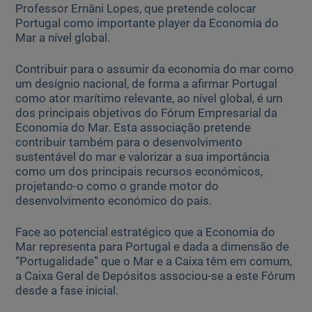
Professor Ernâni Lopes, que pretende colocar
Portugal como importante player da Economia do
Mar a nível global.
Ajuda Empresas
Contribuir para o assumir da economia do mar como
Quero ser cliente:
um desígnio nacional, de forma a afirmar Portugal
Aderir ao Caixadirecta Particulares
como ator marítimo relevante, ao nível global, é um
Aderir ao Caixadirecta Empresas
dos principais objetivos do Fórum Empresarial da
Economia do Mar. Esta associação pretende
Links úteis:
contribuir também para o desenvolvimento
Faça download da App Caixadirecta
sustentável do mar e valorizar a sua importância
Recomendações de Segurança
como um dos principais recursos económicos,
Registo fornecedor confirming
projetando-o como o grande motor do
desenvolvimento económico do país.
Face ao potencial estratégico que a Economia do
Mar representa para Portugal e dada a dimensão de
“Portugalidade” que o Mar e a Caixa têm em comum,
a Caixa Geral de Depósitos associou-se a este Fórum
desde a fase inicial.