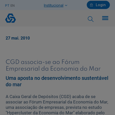
Login
Institucional
PT
EN
CGD
associa-
se
ao
Particulares
Fórum
27 mai. 2010
Empresarial
da
Economia
Ajuda Particulares
do
Mar
CGD associa-se ao Fórum
Empresarial da Economia do Mar
Uma aposta no desenvolvimento sustentável
Saiba mais sobre a Chave Móvel Digital
do mar
A Caixa Geral de Depósitos (CGD) acaba de se
Empresas
associar ao Fórum Empresarial da Economia do Mar,
uma associação de empresas, prevista no estudo
"Hypercluster da Economia do Mar" elaborado pelo