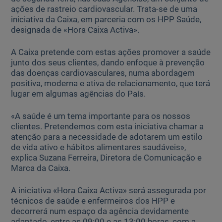
ações de rastreio cardiovascular. Trata-se de uma
iniciativa da Caixa, em parceria com os HPP Saúde,
Ajuda Empresas
designada de «Hora Caixa Activa».
Quero ser cliente:
A Caixa pretende com estas ações promover a saúde
junto dos seus clientes, dando enfoque à prevenção
Aderir ao Caixadirecta Particulares
das doenças cardiovasculares, numa abordagem
Aderir ao Caixadirecta Empresas
positiva, moderna e ativa de relacionamento, que terá
lugar em algumas agências do País.
Links úteis:
Faça download da App Caixadirecta
«A saúde é um tema importante para os nossos
Recomendações de Segurança
clientes. Pretendemos com esta iniciativa chamar a
Registo fornecedor confirming
atenção para a necessidade de adotarem um estilo
de vida ativo e hábitos alimentares saudáveis»,
explica Suzana Ferreira, Diretora de Comunicação e
Marca da Caixa.
A iniciativa «Hora Caixa Activa» será assegurada por
técnicos de saúde e enfermeiros dos HPP e
decorrerá num espaço da agência devidamente
adaptado, entre as 09:00 e as 13:00 horas, com a