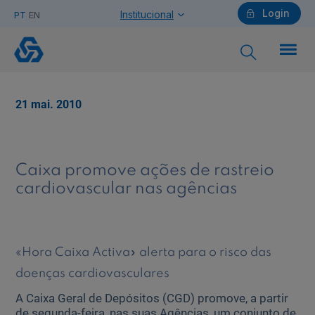
Login
Institucional
PT
EN
Caixa
promove
ações
de
Particulares
rastreio
21 mai. 2010
cardiovascular
nas
Agências
Ajuda Particulares
Caixa promove ações de rastreio
cardiovascular nas agências
Saiba mais sobre a Chave Móvel Digital
«Hora Caixa Activa» alerta para o risco das
doenças cardiovasculares
Empresas
A Caixa Geral de Depósitos (CGD) promove, a partir
de segunda-feira, nas suas Agências, um conjunto de