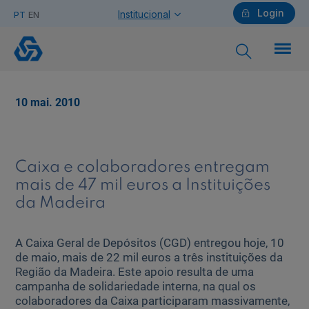
Login
Institucional
PT
EN
Caixa
e
colaboradores
entregam
Particulares
mais
10 mai. 2010
de
47
mil
Ajuda Particulares
euros
a
Caixa e colaboradores entregam
Instituições
mais de 47 mil euros a Instituições
da
da Madeira
Madeira
Saiba mais sobre a Chave Móvel Digital
A Caixa Geral de Depósitos (CGD) entregou hoje, 10
de maio, mais de 22 mil euros a três instituições da
Empresas
Região da Madeira. Este apoio resulta de uma
campanha de solidariedade interna, na qual os
colaboradores da Caixa participaram massivamente,