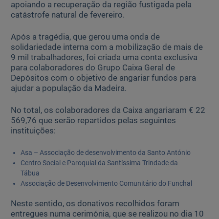
apoiando a recuperação da região fustigada pela
catástrofe natural de fevereiro.
Ajuda Empresas
Após a tragédia, que gerou uma onda de
solidariedade interna com a mobilização de mais de
Quero ser cliente:
9 mil trabalhadores, foi criada uma conta exclusiva
Aderir ao Caixadirecta Particulares
para colaboradores do Grupo Caixa Geral de
Aderir ao Caixadirecta Empresas
Depósitos com o objetivo de angariar fundos para
ajudar a população da Madeira.
Links úteis:
Faça download da App Caixadirecta
No total, os colaboradores da Caixa angariaram € 22
Recomendações de Segurança
569,76 que serão repartidos pelas seguintes
Registo fornecedor confirming
instituições:
Asa – Associação de desenvolvimento da Santo António
Centro Social e Paroquial da Santíssima Trindade da
Tábua
Associação de Desenvolvimento Comunitário do Funchal
Neste sentido, os donativos recolhidos foram
entregues numa cerimónia, que se realizou no dia 10