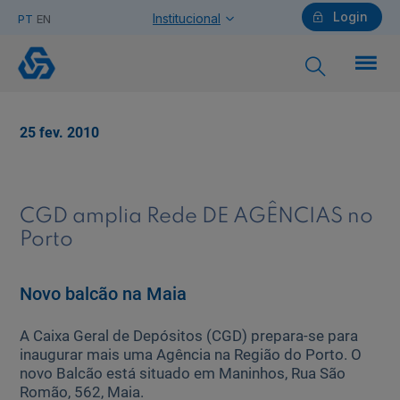
Login
Institucional
PT
EN
Novo
balcão
na
Maia
Particulares
25 fev. 2010
Ajuda Particulares
CGD amplia Rede DE AGÊNCIAS no
Porto
Saiba mais sobre a Chave Móvel Digital
Novo balcão na Maia
A Caixa Geral de Depósitos (CGD) prepara-se para
Empresas
inaugurar mais uma Agência na Região do Porto. O
novo Balcão está situado em Maninhos, Rua São
Romão, 562, Maia.