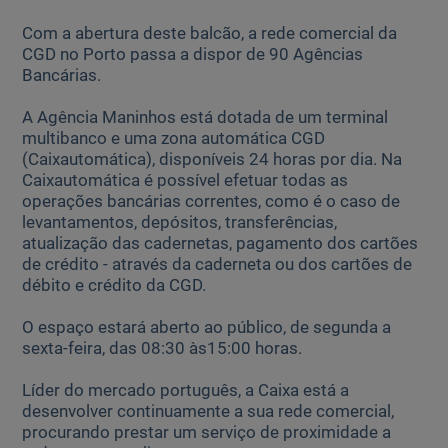
Com a abertura deste balcão, a rede comercial da
CGD no Porto passa a dispor de 90 Agências
Ajuda Empresas
Bancárias.
Quero ser cliente:
A Agência Maninhos está dotada de um terminal
Aderir ao Caixadirecta Particulares
multibanco e uma zona automática CGD
Aderir ao Caixadirecta Empresas
(Caixautomática), disponíveis 24 horas por dia. Na
Caixautomática é possível efetuar todas as
Links úteis:
operações bancárias correntes, como é o caso de
Faça download da App Caixadirecta
levantamentos, depósitos, transferências,
Recomendações de Segurança
atualização das cadernetas, pagamento dos cartões
Registo fornecedor confirming
de crédito - através da caderneta ou dos cartões de
débito e crédito da CGD.
O espaço estará aberto ao público, de segunda a
sexta-feira, das 08:30 às15:00 horas.
Líder do mercado português, a Caixa está a
desenvolver continuamente a sua rede comercial,
procurando prestar um serviço de proximidade a