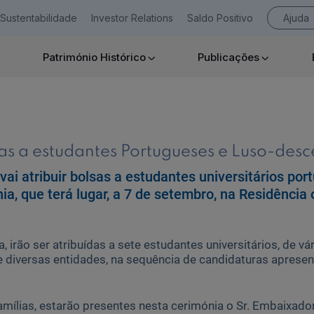
Sustentabilidade
Investor Relations
Saldo Positivo
Ajuda
Património Histórico
Publicações
Empresas
sas a estudantes Portugueses e Luso-des
vai atribuir bolsas a estudantes universitários po
Ajuda Empresas
a, que terá lugar, a 7 de setembro, na Residência 
, irão ser atribuídas a sete estudantes universitários, de v
e diversas entidades, na sequência de candidaturas aprese
ílias, estarão presentes nesta cerimónia o Sr. Embaixador 