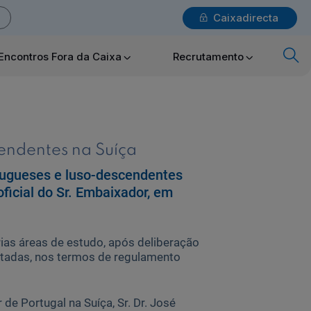
Caixadirecta
Login
Encontros Fora da Caixa
Recrutamento
x
Particulares
cendentes na Suíça
rtugueses e luso-descendentes
Ajuda Particulares
oficial do Sr. Embaixador, em
árias áreas de estudo, após deliberação
Saiba mais sobre a Chave Móvel Digital
ntadas, nos termos de regulamento
de Portugal na Suíça, Sr. Dr. José