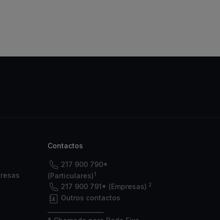
Contactos
217 900 790*
1
presas
(Particulares)
2
217 900 791* (Empresas)
Outros contactos
___________________