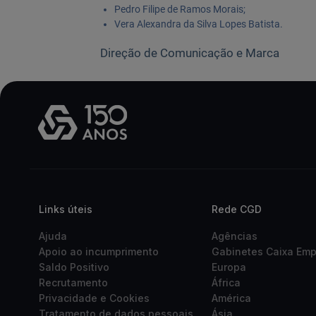
Pedro Filipe de Ramos Morais;
Vera Alexandra da Silva Lopes Batista.
Direção de Comunicação e Marca
Links úteis
Rede CGD
Ajuda
Agências
Apoio ao incumprimento
Gabinetes Caixa Em
Saldo Positivo
Europa
Recrutamento
África
Privacidade e Cookies
América
Tratamento de dados pessoais
Ásia