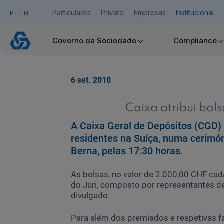
Particulares
Private
Empresas
Institucional
PT
EN
Caixa
Governo da Sociedade
Compliance
atribui
Acesso Caixadirecta
bolsas
a
estudantes
6 set. 2010
Portugueses
Quero ser cliente:
e
Aderir ao Caixadirecta Particulares
Luso-
Caixa atribui bol
Aderir ao Caixadirecta Empresas
descendentes
na
A Caixa Geral de Depósitos (CGD) 
Links úteis:
Suíça.
residentes na Suíça, numa cerimóni
Faça download da App Caixadirecta
Berna, pelas 17:30 horas.
Recomendações de Segurança
Assinatura Digital de Documentos
As bolsas, no valor de 2.000,00 CHF cada
Registo fornecedor confirming
do Júri, composto por representantes d
divulgado.
Para além dos premiados e respetivas fam