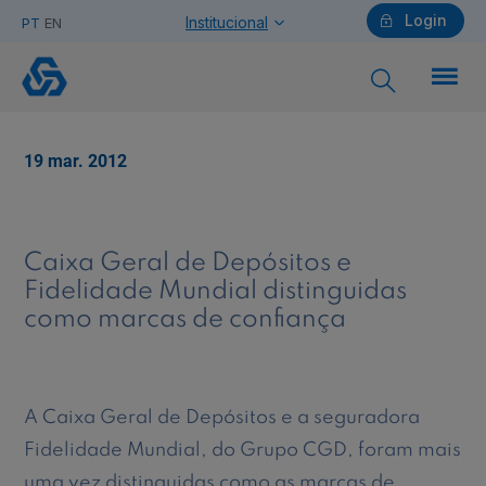
Login
Institucional
PT
EN
Caixa
Geral
de
Depósitos
Particulares
e
19 mar. 2012
Fidelidade
Mundial
são
Ajuda Particulares
as
marcas
Caixa Geral de Depósitos e
de
Fidelidade Mundial distinguidas
Banca
como marcas de confiança
e
Seguros
Saiba mais sobre a Chave Móvel Digital
em
que
os
A Caixa Geral de Depósitos e a seguradora
Empresas
portugueses
Fidelidade Mundial, do Grupo CGD, foram mais
mais
confiam
uma vez distinguidas como as marcas de