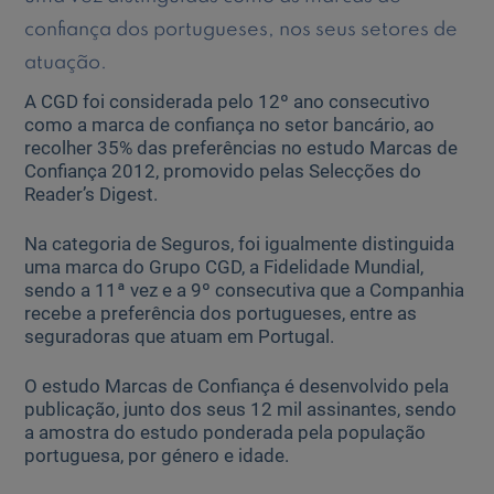
confiança dos portugueses, nos seus setores de
Ajuda Empresas
atuação.
A CGD foi considerada pelo 12º ano consecutivo
Quero ser cliente:
como a marca de confiança no setor bancário, ao
Aderir ao Caixadirecta Particulares
recolher 35% das preferências no estudo Marcas de
Aderir ao Caixadirecta Empresas
Confiança 2012, promovido pelas Selecções do
Reader’s Digest.
Links úteis:
Faça download da App Caixadirecta
Na categoria de Seguros, foi igualmente distinguida
Recomendações de Segurança
uma marca do Grupo CGD, a Fidelidade Mundial,
Registo fornecedor confirming
sendo a 11ª vez e a 9º consecutiva que a Companhia
recebe a preferência dos portugueses, entre as
seguradoras que atuam em Portugal.
O estudo Marcas de Confiança é desenvolvido pela
publicação, junto dos seus 12 mil assinantes, sendo
a amostra do estudo ponderada pela população
portuguesa, por género e idade.