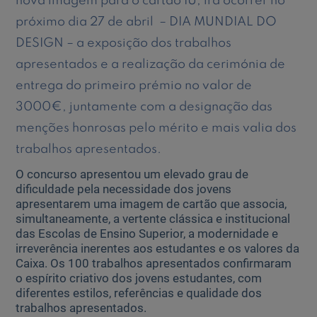
nova imagem para o cartão IU, irá ocorrer no
próximo dia 27 de abril – DIA MUNDIAL DO
Ajuda Empresas
DESIGN – a exposição dos trabalhos
apresentados e a realização da cerimónia de
Quero ser cliente:
entrega do primeiro prémio no valor de
Aderir ao Caixadirecta Particulares
Aderir ao Caixadirecta Empresas
3000€, juntamente com a designação das
menções honrosas pelo mérito e mais valia dos
Links úteis:
trabalhos apresentados.
Faça download da App Caixadirecta
Recomendações de Segurança
O concurso apresentou um elevado grau de
Registo fornecedor confirming
dificuldade pela necessidade dos jovens
apresentarem uma imagem de cartão que associa,
simultaneamente, a vertente clássica e institucional
das Escolas de Ensino Superior, a modernidade e
irreverência inerentes aos estudantes e os valores da
Caixa. Os 100 trabalhos apresentados confirmaram
o espírito criativo dos jovens estudantes, com
diferentes estilos, referências e qualidade dos
trabalhos apresentados.