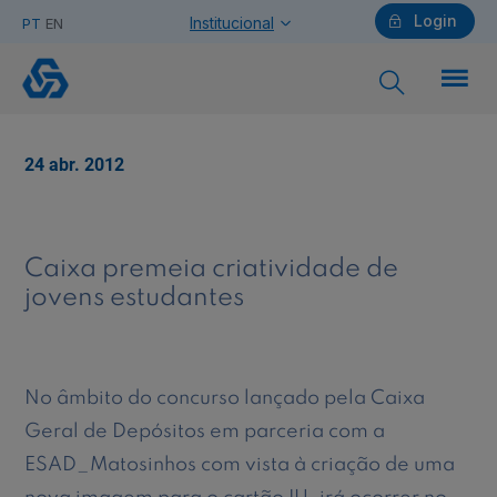
Login
Institucional
PT
EN
Caixa
premeia
criatividade
de
Particulares
jovens
24 abr. 2012
estudantes
Ajuda Particulares
Caixa premeia criatividade de
jovens estudantes
Saiba mais sobre a Chave Móvel Digital
No âmbito do concurso lançado pela Caixa
Geral de Depósitos em parceria com a
Empresas
ESAD_Matosinhos com vista à criação de uma