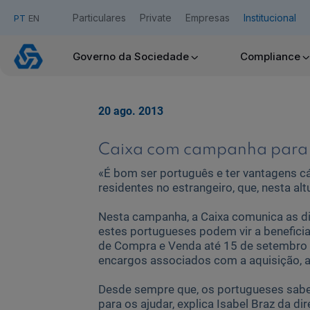
Particulares
Private
Empresas
Institucional
PT
EN
Caixa
Governo da Sociedade
Compliance
com
Acesso Caixadirecta
campanha
para
Residentes
20 ago. 2013
no
Quero ser cliente:
Estrangeiro
Aderir ao Caixadirecta Particulares
Caixa com campanha para R
Aderir ao Caixadirecta Empresas
«É bom ser português e ter vantagens cá
Links úteis:
residentes no estrangeiro, que, nesta al
Faça download da App Caixadirecta
Recomendações de Segurança
Nesta campanha, a Caixa comunica as di
Assinatura Digital de Documentos
estes portugueses podem vir a benefici
Registo fornecedor confirming
de Compra e Venda até 15 de setembro d
encargos associados com a aquisição, a
Desde sempre que, os portugueses sabem
para os ajudar, explica Isabel Braz da 