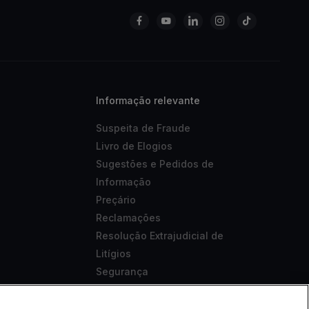
Informação relevante
Suspeita de Fraude
Livro de Elogios
Sugestões e Pedidos de
Informação
Preçário
Reclamações
Resolução Extrajudicial de
Litígios
Segurança
Aviso Legal
Acessibilidade