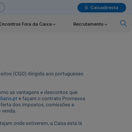
Caixadirecta
Login
Encontros Fora da Caixa
Recrutamento
x
Particulares
ósitos (CGD) dirigida aos portugueses
Ajuda Particulares
como as vantagens e descontos que
iario.pt
e façam o contrato Promessa
Saiba mais sobre a Chave Móvel Digital
oferta dos impostos, comissões e
 venda.
jam onde estiverem, a Caixa está lá