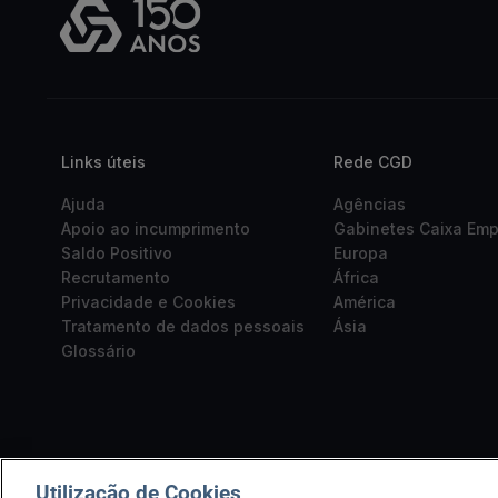
Links úteis
Rede CGD
Ajuda
Agências
Apoio ao incumprimento
Gabinetes Caixa Em
Saldo Positivo
Europa
Recrutamento
África
Privacidade e Cookies
América
Tratamento de dados pessoais
Ásia
Glossário
Utilização de Cookies