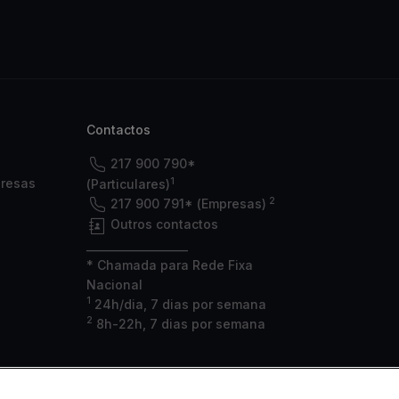
Contactos
217 900 790*
1
presas
(Particulares)
2
217 900 791* (Empresas)
Outros contactos
___________________
* Chamada para Rede Fixa
Nacional
1
24h/dia, 7 dias por semana
2
8h-22h, 7 dias por semana