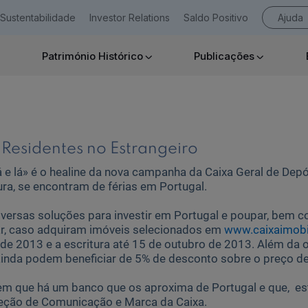
Sustentabilidade
Investor Relations
Saldo Positivo
Ajuda
Património Histórico
Publicações
Empresas
esidentes no Estrangeiro
 e lá» é o healine da nova campanha da Caixa Geral de Dep
tura, se encontram de férias em Portugal.
Ajuda Empresas
versas soluções para investir em Portugal e poupar, bem 
ar, caso adquiram imóveis selecionados em
www.caixaimobil
e 2013 e a escritura até 15 de outubro de 2013. Além da 
inda podem beneficiar de 5% de desconto sobre o preço de
 que há um banco que os aproxima de Portugal e que, este
direção de Comunicação e Marca da Caixa.