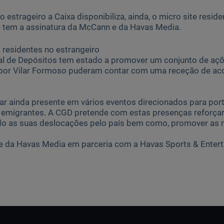
 estrageiro a Caixa disponibiliza, ainda, o micro site resi
 tem a assinatura da McCann e da Havas Media.
residentes no estrangeiro
al de Depósitos tem estado a promover um conjunto de açõ
por Vilar Formoso puderam contar com uma receção de aco
tar ainda presente em vários eventos direcionados para por
 emigrantes. A CGD pretende com estas presenças reforça
do as suas deslocações pelo país bem como, promover as 
ade da Havas Media em parceria com a Havas Sports & Enter