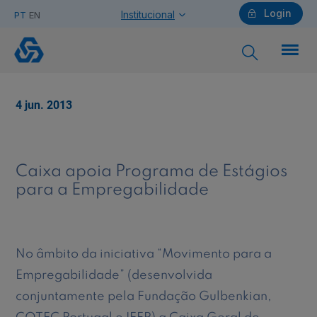
Login
Institucional
PT
EN
Caixa
apoia
Programa
de
Particulares
Estágios
4 jun. 2013
para
a
Empregabilidade
Ajuda Particulares
Caixa apoia Programa de Estágios
para a Empregabilidade
Saiba mais sobre a Chave Móvel Digital
No âmbito da iniciativa “Movimento para a
Empregabilidade” (desenvolvida
Empresas
conjuntamente pela Fundação Gulbenkian,