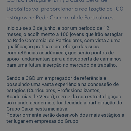
COTEC Portugal e IEFP) a Caixa Geral de
Depósitos vai proporcionar a realização de 100
Ajuda Empresas
estágios na Rede Comercial de Particulares.
Iniciou-se a 3 de junho, e por um período de 12
Quero ser cliente:
meses, o acolhimento a 100 jovens que irão estagiar
Aderir ao Caixadirecta Particulares
na Rede Comercial de Particulares, com vista a uma
Aderir ao Caixadirecta Empresas
qualificação prática e ao reforço das suas
competências académicas, que serão pontos de
Links úteis:
apoio fundamentais para a descoberta de caminhos
Faça download da App Caixadirecta
para uma futura inserção no mercado de trabalho.
Recomendações de Segurança
Registo fornecedor confirming
Sendo a CGD um empregador de referência e
possuindo uma vasta experiência na concessão de
estágios (Curriculares, Profissionalizantes,
Academias de Verão), mercê da sua estreita ligação
ao mundo académico, foi decidida a participação do
Grupo Caixa nesta iniciativa.
Posteriormente serão desenvolvidos mais estágios a
ter lugar em empresas do Grupo.