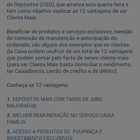
de Depósitos (CGD), que arranca esta quarta-feira e
tem como objetivo explicar as 12 vantagens de ser
Ajuda Empresas
Cliente Mais.
Beneficiar de produtos e serviços exclusivos, isenção
Quero ser cliente:
de comissão de manutenção e antecipação do
Aderir ao Caixadirecta Particulares
ordenado, são alguns dos exemplos que os clientes
Aderir ao Caixadirecta Empresas
da Caixa podem usufruir de um total de 12 vantagens
que podem somar pelo facto de serem cliente mais
Links úteis:
(para ser Cliente Mais basta domiciliar o rendimento,
Faça download da App Caixadirecta
ter Caixadirecta, cartão de crédito e de débito).
Recomendações de Segurança
Registo fornecedor confirming
Conheça as 12 vantagens:
DEPÓSITOS MAIS COM TAXAS DE JURO
MAJORADAS
MELHOR REMUNERAÇÃO NO SERVIÇO CAIXA
FAMÍLIA
ACESSO A PRODUTOS DE POUPANÇA E
INVESTIMENTO EXCLUSIVOS