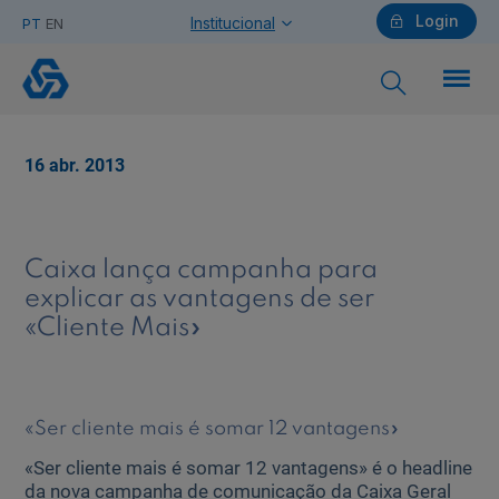
Login
Institucional
PT
EN
Caixa
lança
campanha
para
Particulares
explicar
16 abr. 2013
as
vantagens
de
Ajuda Particulares
ser
«Cliente
Caixa lança campanha para
Mais»
explicar as vantagens de ser
«Cliente Mais»
Saiba mais sobre a Chave Móvel Digital
«Ser cliente mais é somar 12 vantagens»
Empresas
«Ser cliente mais é somar 12 vantagens» é o headline
da nova campanha de comunicação da Caixa Geral