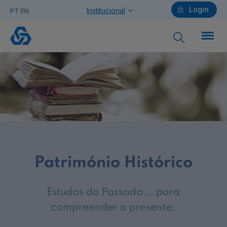
Login
Institucional
PT
EN
Estudos
do
passado
Particulares
Ajuda Particulares
Património Histórico
Saiba mais sobre a Chave Móvel Digital
Estudos do Passado... para
Empresas
compreender o presente.