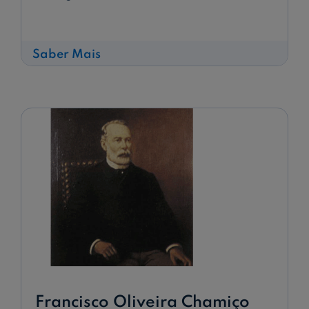
sobre
Saber Mais
Primeiras
dependências
CGD
no
estrangeiro
Francisco Oliveira Chamiço