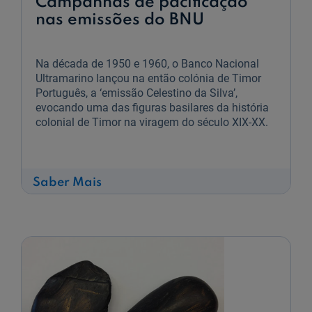
Campanhas de pacificação
nas emissões do BNU
Na década de 1950 e 1960, o Banco Nacional
Ultramarino lançou na então colónia de Timor
Português, a ‘emissão Celestino da Silva’,
evocando uma das figuras basilares da história
colonial de Timor na viragem do século XIX-XX.
sobre
Saber Mais
Campanhas
de
pacificação
nas
emissões
do
BNU