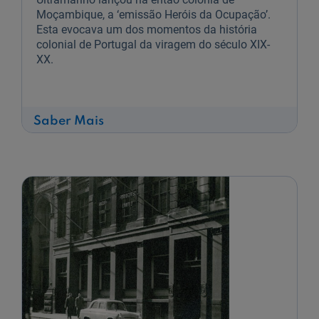
Moçambique, a ‘emissão Heróis da Ocupação’.
Esta evocava um dos momentos da história
colonial de Portugal da viragem do século XIX-
XX.
sobre
Saber Mais
Campanhas
de
pacificação
nas
emissões
do
BNU