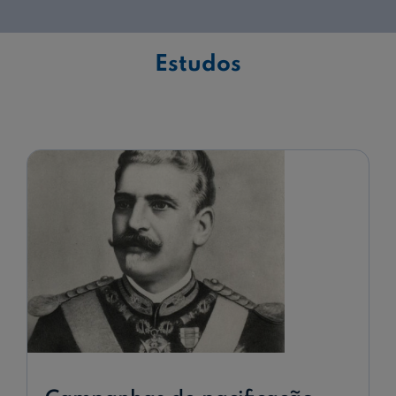
Ajuda Empresas
Estudos
Quero ser cliente:
Aderir ao Caixadirecta Particulares
Aderir ao Caixadirecta Empresas
Links úteis:
Faça download da App Caixadirecta
Recomendações de Segurança
Registo fornecedor confirming