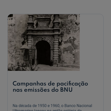
na
CGD
Campanhas de pacificação
nas emissões do BNU
Na década de 1950 e 1960, o Banco Nacional
Ultramarino lançou na então colónia de