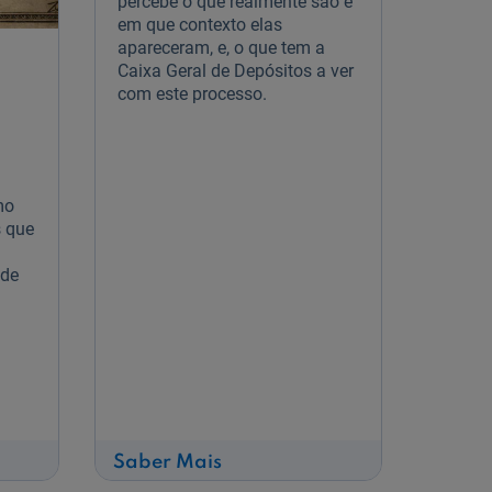
percebe o que realmente são e
em que contexto elas
apareceram, e, o que tem a
Caixa Geral de Depósitos a ver
l
com este processo.
mo
s que
 de
sobre
Saber Mais
Casas