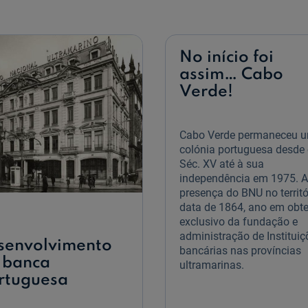
livro
do
mais
Real
antigo
Erário
da
Biblioteca
No início foi
Ultramarina
assim… Cabo
Verde!
Cabo Verde permaneceu 
colónia portuguesa desde
Séc. XV até à sua
independência em 1975. A
presença do BNU no territó
data de 1864, ano em obt
exclusivo da fundação e
administração de Instituiç
senvolvimento
bancárias nas províncias
 banca
ultramarinas.
rtuguesa