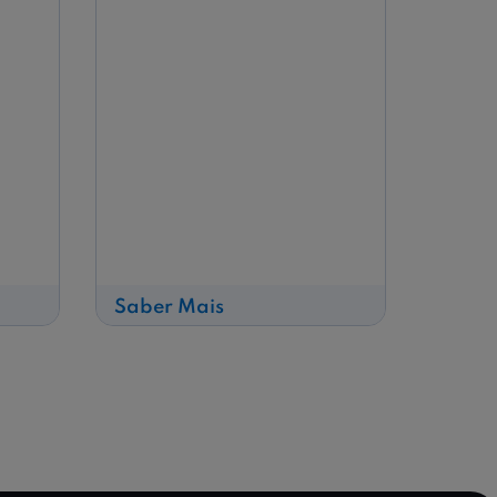
sobre
Saber Mais
Primeira
grande
crise
bancária
em
Portugal