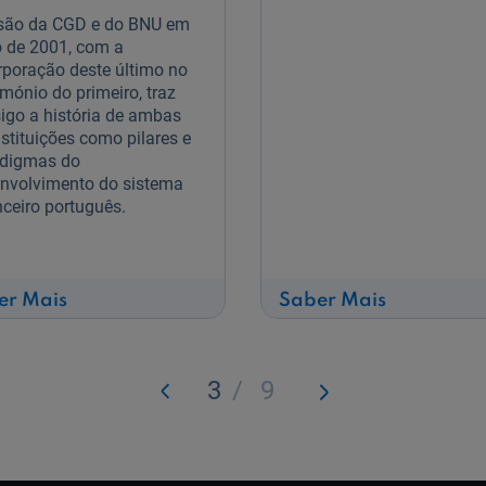
são da CGD e do BNU em
o de 2001, com a
rporação deste último no
imónio do primeiro, traz
igo a história de ambas
nstituições como pilares e
digmas do
nvolvimento do sistema
nceiro português.
sobre
sobre
er Mais
Saber Mais
O
No
desenvolvimento
início
da
foi
banca
assim…
3
/
9
portuguesa
Cabo
Verde!
Anterior
Seguinte