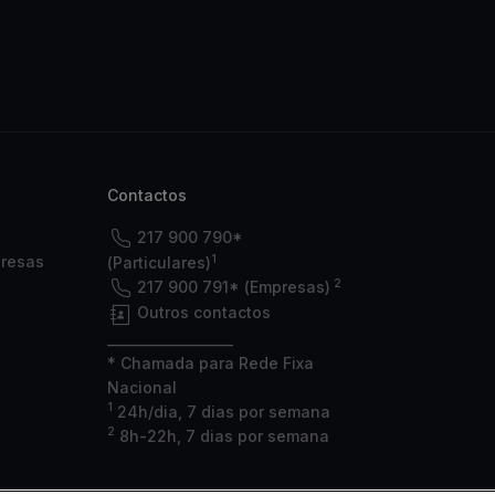
Contactos
217 900 790*
1
presas
(Particulares)
2
217 900 791* (Empresas)
Outros contactos
___________________
* Chamada para Rede Fixa
Nacional
1
24h/dia, 7 dias por semana
2
8h-22h, 7 dias por semana