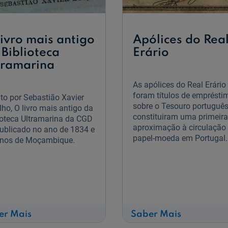
livro mais antigo
Apólices do Rea
 Biblioteca
Erário
tramarina
As apólices do Real Erário
foram títulos de emprésti
ito por Sebastião Xavier
sobre o Tesouro portuguê
lho, O livro mais antigo da
constituiram uma primeira
ioteca Ultramarina da CGD
aproximação à circulação
publicado no ano de 1834 e
papel-moeda em Portugal.
-nos de Moçambique.
sobre
sobre
er Mais
Saber Mais
O
Apólices