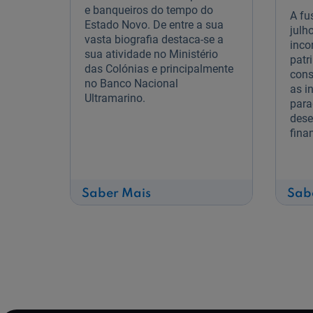
e banqueiros do tempo do
A fu
Estado Novo. De entre a sua
julh
vasta biografia destaca-se a
inco
sua atividade no Ministério
patr
das Colónias e principalmente
cons
no Banco Nacional
as i
Ultramarino.
para
dese
fina
sobre
Saber Mais
Sab
Francisco
Vieira
Machado