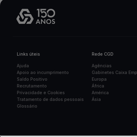
Links úteis
Rede CGD
Ajuda
Agências
Apoio ao incumprimento
Gabinetes Caixa Em
Saldo Positivo
Europa
Recrutamento
África
Privacidade e Cookies
América
Tratamento de dados pessoais
Ásia
Glossário