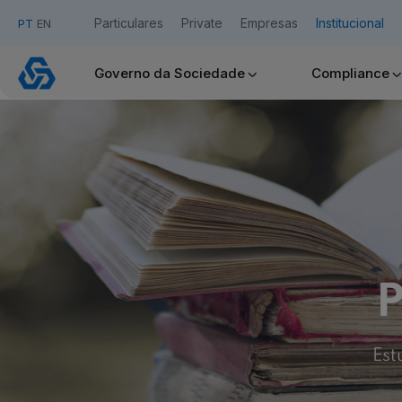
Particulares
Private
Empresas
Institucional
PT
EN
Estudos
Governo da Sociedade
Compliance
do
Acesso Caixadirecta
passado
Quero ser cliente:
Aderir ao Caixadirecta Particulares
Aderir ao Caixadirecta Empresas
Links úteis:
Faça download da App Caixadirecta
Recomendações de Segurança
P
Assinatura Digital de Documentos
Registo fornecedor confirming
Est