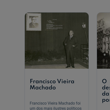
relógios
da
CGD
Francisco Vieira
O
Machado
de
da
po
Francisco Vieira Machado foi
um dos mais ilustres políticos