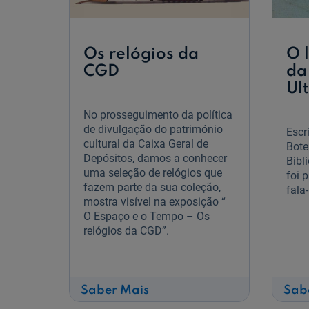
Os relógios da
O 
CGD
da
Ul
No prosseguimento da política
de divulgação do património
Escr
cultural da Caixa Geral de
Bote
Depósitos, damos a conhecer
Bibl
uma seleção de relógios que
foi 
fazem parte da sua coleção,
fala
mostra visível na exposição “
O Espaço e o Tempo – Os
relógios da CGD”.
sobre
Saber Mais
Sab
Os