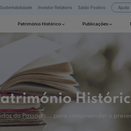
Sustentabilidade
Investor Relations
Saldo Positivo
Ajuda
Património Histórico
Publicações
Empresas
Ajuda Empresas
atrimónio Históri
udos do Passado... para compreender o prese