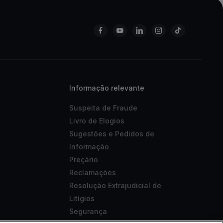
Informação relevante
Suspeita de Fraude
Livro de Elogios
Sugestões e Pedidos de
Informação
Preçário
Reclamações
Resolução Extrajudicial de
Litígios
Segurança