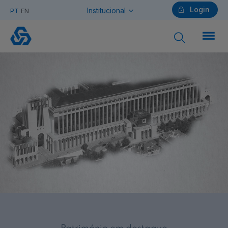
Login
Institucional
PT
EN
Sabia
que...
Particulares
Ajuda Particulares
Saiba mais sobre a Chave Móvel Digital
Empresas