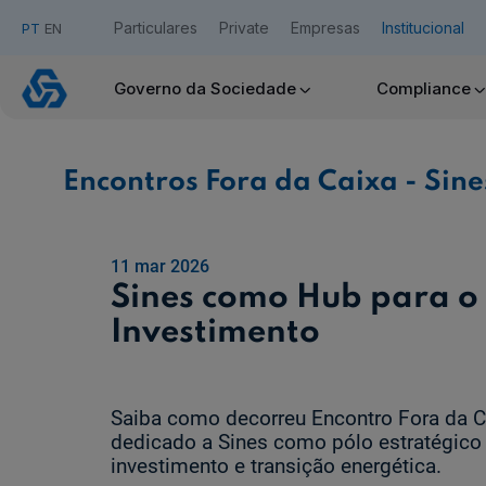
Particulares
Private
Empresas
Institucional
PT
EN
Encontros
Fora
Governo da Sociedade
Compliance
da
Acesso Caixadirecta
Caixa
-
Sines
Encontros Fora da Caixa - Sine
Quero ser cliente:
Aderir ao Caixadirecta Particulares
Aderir ao Caixadirecta Empresas
11 mar 2026
Links úteis:
Sines como Hub para o
Faça download da App Caixadirecta
Investimento
Recomendações de Segurança
Assinatura Digital de Documentos
Registo fornecedor confirming
Saiba como decorreu Encontro Fora da C
dedicado a Sines como pólo estratégico
investimento e transição energética.