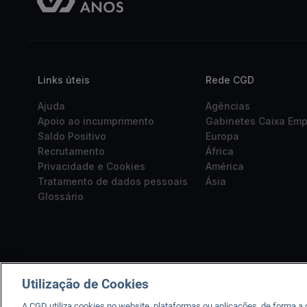
Links úteis
Rede CGD
Ajuda
Agências
Apoio ao incumprimento
Gabinetes Caixa Em
Saldo Positivo
Europa
Recrutamento
África
Privacidade e Cookies
América
Tratamento de dados pessoais
Ásia
Glossário
Utilização de Cookies
A CGD utiliza cookies no website, plataformas ou aplicações, de forma a