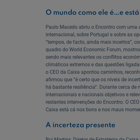
O mundo como ele é…e está
Paulo Macedo abriu o Encontro com uma an
internacional, sobre Portugal e sobre as
“tempos, de facto, ainda mais incertos”, 
quadro do World Economic Forum, mostrou 
sendo mais relevantes os conflitos econó
climáticos extremos e das questões ligadas à
o CEO da Caixa apontou caminhos, reconh
afirmou que “é certo que os níveis de in
há bastante resiliência”. Durante cerca d
internacionais e nacionais objetivos e rel
restantes intervenções do Encontro. O CE
Caixa está cá nos bons e nos maus momen
A incerteza presente
Rui Martins, Diretor de Estratégia da Caix