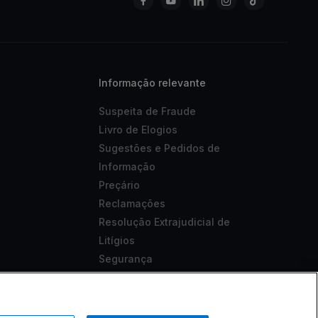
Informação relevante
Suspeita de Fraude
Livro de Elogios
Sugestões e Pedidos de
Informação
Preçário
Reclamações
Resolução Extrajudicial de
Litígios
Segurança
Aviso Legal
Acessibilidade