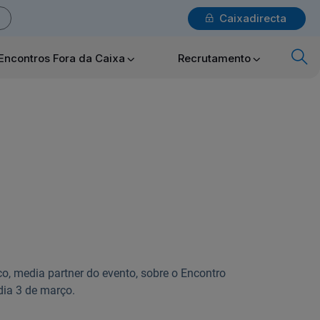
Caixadirecta
Login
Encontros Fora da Caixa
Recrutamento
x
Particulares
Ajuda Particulares
Saiba mais sobre a Chave Móvel Digital
, media partner do evento, sobre o Encontro
dia 3 de março.