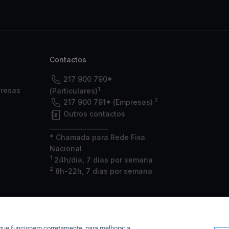
Contactos
217 900 790*
1
presas
(Particulares)
2
217 900 791* (Empresas)
Outros contactos
___________________
* Chamada para Rede Fixa
Nacional
1
24h/dia, 7 dias por semana
2
8h-22h, 7 dias por semana
 que funcionem corretamente, para melhorar a