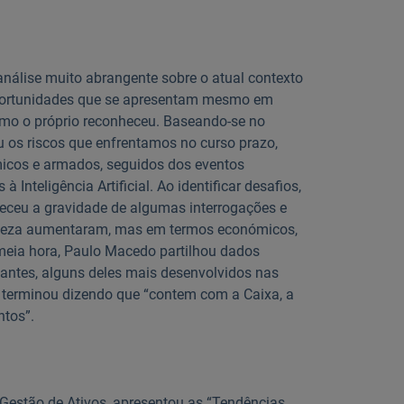
álise muito abrangente sobre o atual contexto
 oportunidades que se apresentam mesmo em
como o próprio reconheceu. Baseando-se no
os riscos que enfrentamos no curso prazo,
micos e armados, seguidos dos eventos
 Inteligência Artificial. Ao identificar desafios,
eceu a gravidade de algumas interrogações e
certeza aumentaram, mas em termos económicos,
e meia hora, Paulo Macedo partilhou dados
evantes, alguns deles mais desenvolvidos nas
O terminou dizendo que “contem com a Caixa, a
tos”.
a Gestão de Ativos, apresentou as “Tendências