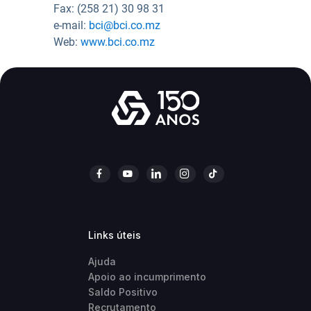
Fax: (258 21) 30 98 31
e-mail:
bci@bci.co.mz
Web:
www.bci.co.mz
Links úteis
Ajuda
Apoio ao incumprimento
Saldo Positivo
Recrutamento