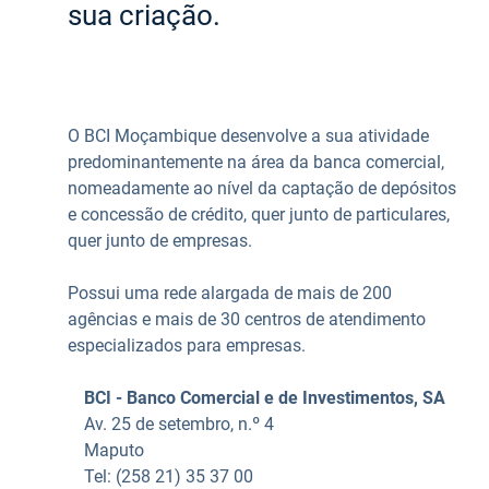
sua criação.
Ajuda Empresas
Quero ser cliente:
O BCI Moçambique desenvolve a sua atividade
Aderir ao Caixadirecta Particulares
predominantemente na área da banca comercial,
Aderir ao Caixadirecta Empresas
nomeadamente ao nível da captação de depósitos
Links úteis:
e concessão de crédito, quer junto de particulares,
Faça download da App Caixadirecta
quer junto de empresas.
Recomendações de Segurança
Registo fornecedor confirming
Possui uma rede alargada de mais de 200
agências e mais de 30 centros de atendimento
especializados para empresas.
BCI - Banco Comercial e de Investimentos, SA
Av. 25 de setembro, n.º 4
Maputo
Tel: (258 21) 35 37 00