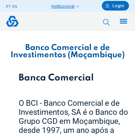
Login
Institucional
PT
EN
Banco
Comercial
e
de
Investimentos
(Moçambique)
Particulares
Banco Comercial e de
Investimentos (Moçambique)
Ajuda Particulares
Banca Comercial
Saiba mais sobre a Chave Móvel Digital
O BCI - Banco Comercial e de
Investimentos, SA é o Banco do
Empresas
Grupo CGD em Moçambique,
desde 1997, um ano após a