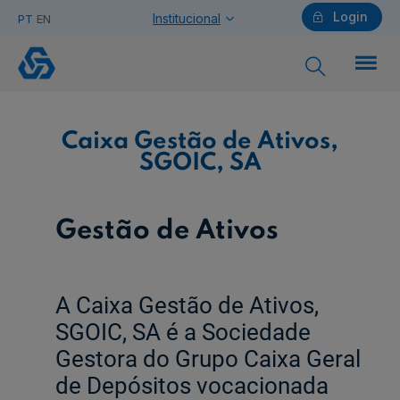
Login
Institucional
PT
EN
Caixa
Gestão
de
Ativos,
SGOIC,
SA
Particulares
Caixa Gestão de Ativos,
SGOIC, SA
Ajuda Particulares
Gestão de Ativos
Saiba mais sobre a Chave Móvel Digital
A Caixa Gestão de Ativos,
SGOIC, SA é a Sociedade
Empresas
Gestora do Grupo Caixa Geral
de Depósitos vocacionada