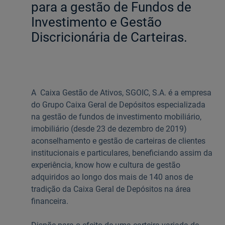
para a gestão de Fundos de
Investimento e Gestão
Ajuda Empresas
Discricionária de Carteiras.
Quero ser cliente:
Aderir ao Caixadirecta Particulares
Aderir ao Caixadirecta Empresas
A Caixa Gestão de Ativos, SGOIC, S.A. é a empresa
Links úteis:
do Grupo Caixa Geral de Depósitos especializada
Faça download da App Caixadirecta
na gestão de fundos de investimento mobiliário,
Recomendações de Segurança
imobiliário (desde 23 de dezembro de 2019)
Registo fornecedor confirming
aconselhamento e gestão de carteiras de clientes
institucionais e particulares, beneficiando assim da
experiência, know how e cultura de gestão
adquiridos ao longo dos mais de 140 anos de
tradição da Caixa Geral de Depósitos na área
financeira.