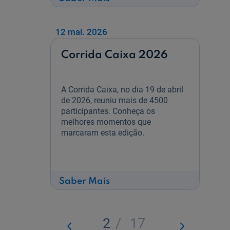
Conferências
na
Caixa
com
12 mai. 2026
Eduardo
Paz
Corrida Caixa 2026
Ferreira
A Corrida Caixa, no dia 19 de abril
de 2026, reuniu mais de 4500
participantes. Conheça os
melhores momentos que
marcaram esta edição.
sobre
Saber Mais
Corrida
Caixa
2026
2
/
17