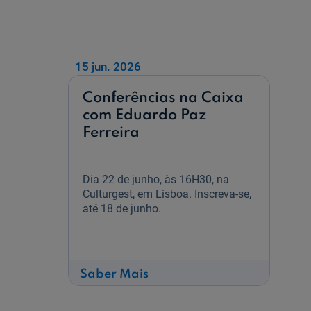
Ajuda Empresas
15 jun. 2026
Quero ser cliente:
Aderir ao Caixadirecta Particulares
Conferências na Caixa
Aderir ao Caixadirecta Empresas
com Eduardo Paz
Links úteis:
Ferreira
Faça download da App Caixadirecta
Recomendações de Segurança
Registo fornecedor confirming
Dia 22 de junho, às 16H30, na
Culturgest, em Lisboa. Inscreva-se,
até 18 de junho.
sobre
Saber Mais
Conferências
na
Caixa