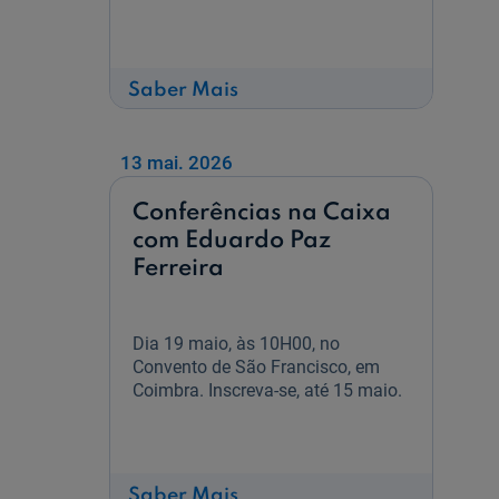
sobre
Saber Mais
Feira
do
Livro
de
13 mai. 2026
Lisboa
Conferências na Caixa
com Eduardo Paz
Ferreira
Dia 19 maio, às 10H00, no
Convento de São Francisco, em
Coimbra. Inscreva-se, até 15 maio.
sobre
Saber Mais