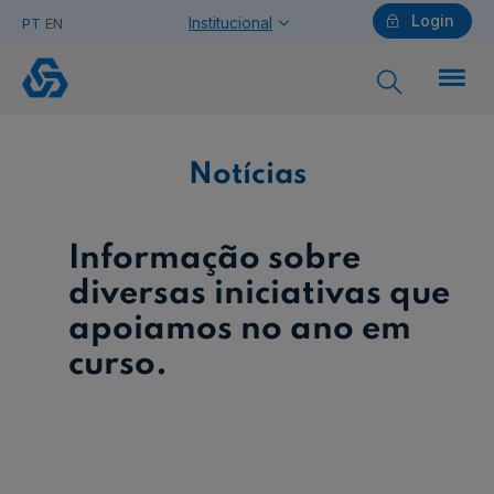
Login
Institucional
PT
EN
Notícias
Particulares
Notícias
Ajuda Particulares
Informação sobre
diversas iniciativas que
apoiamos no ano em
Saiba mais sobre a Chave Móvel Digital
curso.
Empresas