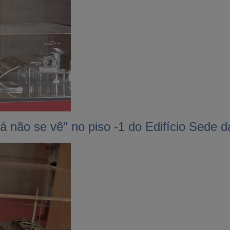
á não se vê" no piso -1 do Edifício Sede 