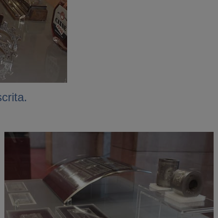
crita.