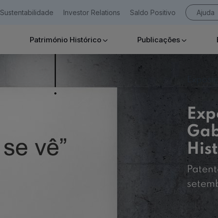
Sustentabilidade
Investor Relations
Saldo Positivo
Ajuda
Património Histórico
Publicações
Empresas
Exposi
Exp
Gab
Ajuda Empresas
His
Patent
setemb