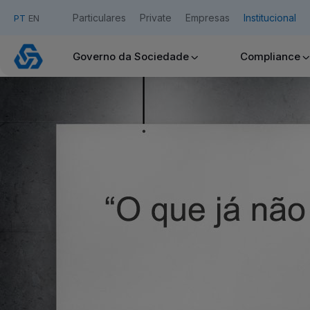
Particulares
Private
Empresas
Institucional
PT
EN
Exposição
Governo da Sociedade
Compliance
5
Acesso Caixadirecta
Quero ser cliente:
Aderir ao Caixadirecta Particulares
Aderir ao Caixadirecta Empresas
Links úteis:
Faça download da App Caixadirecta
Recomendações de Segurança
Assinatura Digital de Documentos
Registo fornecedor confirming