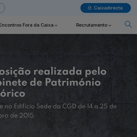
Caixadirecta
Login
Encontros Fora da Caixa
Recrutamento
x
Particulares
ções
osição realizada pelo
Ajuda Particulares
inete de Património
tórico
e no Edifício Sede da CGD de 14 a 25 de
Saiba mais sobre a Chave Móvel Digital
ro de 2015.