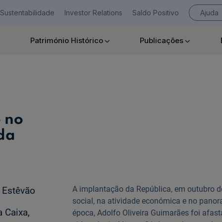
Sustentabilidade
Investor Relations
Saldo Positivo
Ajuda
Património Histórico
Publicações
Empresas
 no
da
Ajuda Empresas
A implantação da República, em outubro d
é Estêvão
social, na atividade económica e no panora
 Caixa,
época, Adolfo Oliveira Guimarães foi afas