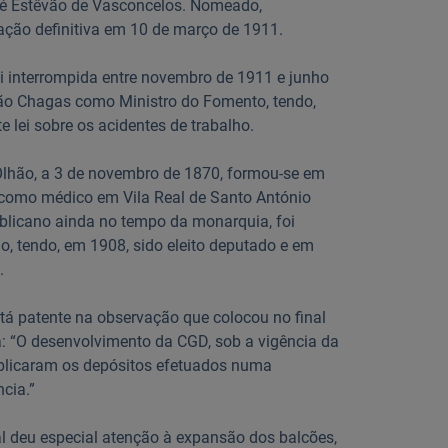
osé Estêvão de Vasconcelos. Nomeado,
eação definitiva em 10 de março de 1911.
i interrompida entre novembro de 1911 e junho
oão Chagas como Ministro do Fomento, tendo,
e lei sobre os acidentes de trabalho.
lhão, a 3 de novembro de 1870, formou-se em
 como médico em Vila Real de Santo António
publicano ainda no tempo da monarquia, foi
o, tendo, em 1908, sido eleito deputado e em
.
tá patente na observação que colocou no final
a: “O desenvolvimento da CGD, sob a vigência da
uplicaram os depósitos efetuados numa
ncia.”
l deu especial atenção à expansão dos balcões,