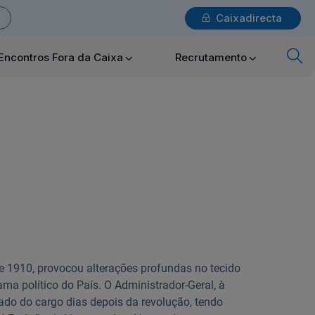
Caixadirecta
Login
Encontros Fora da Caixa
Recrutamento
x
Particulares
Ajuda Particulares
Saiba mais sobre a Chave Móvel Digital
e 1910, provocou alterações profundas no tecido
ma político do País. O Administrador-Geral, à
tado do cargo dias depois da revolução, tendo