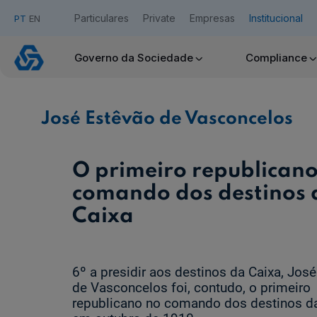
Particulares
Private
Empresas
Institucional
PT
EN
José
Estêvão
Governo da Sociedade
Compliance
de
Acesso Caixadirecta
Vasconcelos
José Estêvão de Vasconcelos
Quero ser cliente:
Aderir ao Caixadirecta Particulares
Aderir ao Caixadirecta Empresas
O primeiro republicano
Links úteis:
comando dos destinos 
Faça download da App Caixadirecta
Caixa
Recomendações de Segurança
Assinatura Digital de Documentos
Registo fornecedor confirming
6º a presidir aos destinos da Caixa, Jos
de Vasconcelos foi, contudo, o primeiro
republicano no comando dos destinos da