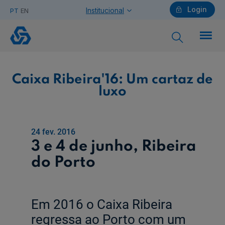
Login
Institucional
PT
EN
Caixa
Ribeira'16:
Um
cartaz
Particulares
de
Caixa Ribeira'16: Um cartaz de
luxo
luxo
Ajuda Particulares
24 fev. 2016
3 e 4 de junho, Ribeira
do Porto
Saiba mais sobre a Chave Móvel Digital
Empresas
Em 2016 o Caixa Ribeira
regressa ao Porto com um