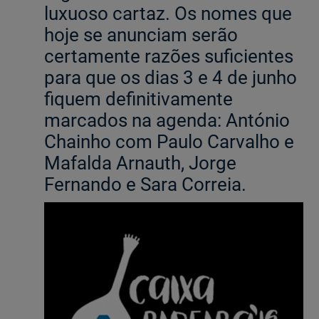
luxuoso cartaz. Os nomes que
hoje se anunciam serão
Ajuda Empresas
certamente razões suficientes
Quero ser cliente:
para que os dias 3 e 4 de junho
Aderir ao Caixadirecta Particulares
fiquem definitivamente
Aderir ao Caixadirecta Empresas
marcados na agenda: António
Links úteis:
Chainho com Paulo Carvalho e
Faça download da App Caixadirecta
Mafalda Arnauth, Jorge
Recomendações de Segurança
Fernando e Sara Correia.
Registo fornecedor confirming