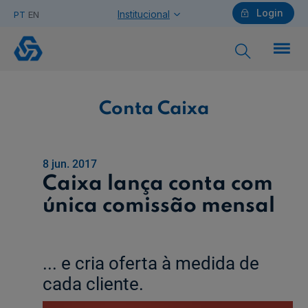
Login
Institucional
PT
EN
Conta
Caixa
Particulares
Conta Caixa
Ajuda Particulares
8 jun. 2017
Caixa lança conta com
única comissão mensal
Saiba mais sobre a Chave Móvel Digital
... e cria oferta à medida de
Empresas
cada cliente.