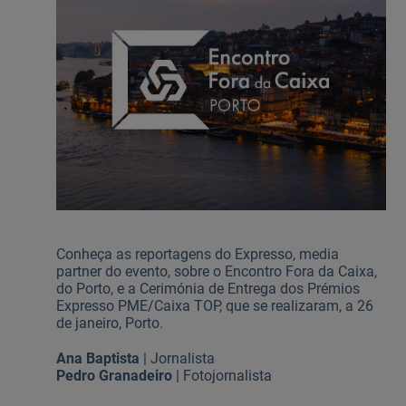
Ajuda Empresas
Quero ser cliente:
Aderir ao Caixadirecta Particulares
Aderir ao Caixadirecta Empresas
Links úteis:
Faça download da App Caixadirecta
Recomendações de Segurança
Registo fornecedor confirming
Conheça as reportagens do Expresso, media
partner do evento, sobre o Encontro Fora da Caixa,
do Porto, e a Cerimónia de Entrega dos Prémios
Expresso PME/Caixa TOP, que se realizaram, a 26
de janeiro, Porto.
Ana Baptista
| Jornalista
Pedro Granadeiro
| Fotojornalista