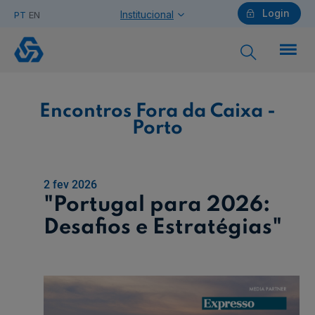
Login
Institucional
PT
EN
Encontros
Fora
da
Caixa
-
Porto
Particulares
Encontros Fora da Caixa -
Porto
Ajuda Particulares
2 fev 2026
"Portugal para 2026:
Desafios e Estratégias"
Saiba mais sobre a Chave Móvel Digital
Empresas