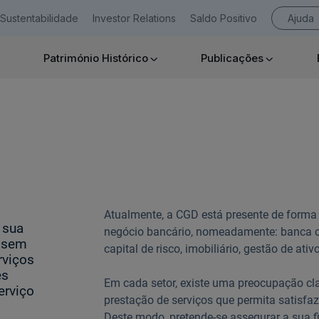
Sustentabilidade
Investor Relations
Saldo Positivo
Ajuda
Património Histórico
Publicações
Empresas
Ajuda Empresas
Atualmente, a CGD está presente de forma
 sua
negócio bancário, nomeadamente: banca co
, sem
capital de risco, imobiliário, gestão de ativ
rviços
es
Em cada setor, existe uma preocupação cl
erviço
prestação de serviços que permita satisfaz
Deste modo, pretende-se assegurar a sua 