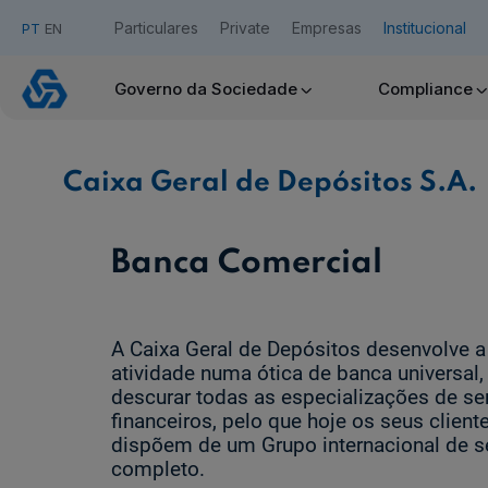
Particulares
Private
Empresas
Institucional
PT
EN
Caixa
Geral
Governo da Sociedade
Compliance
de
Acesso Caixadirecta
Depósitos
S.A.
Caixa Geral de Depósitos S.A.
Quero ser cliente:
Aderir ao Caixadirecta Particulares
Aderir ao Caixadirecta Empresas
Banca Comercial
Links úteis:
Faça download da App Caixadirecta
Recomendações de Segurança
A Caixa Geral de Depósitos desenvolve a
Assinatura Digital de Documentos
atividade numa ótica de banca universal
Registo fornecedor confirming
descurar todas as especializações de se
financeiros, pelo que hoje os seus client
dispõem de um Grupo internacional de s
completo.