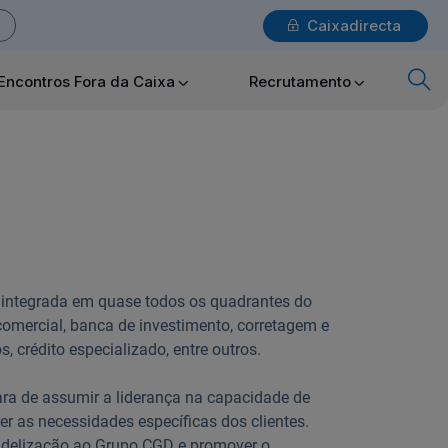
Caixadirecta
Login
Encontros Fora da Caixa
Recrutamento
x
Particulares
Ajuda Particulares
 integrada em quase todos os quadrantes do
mercial, banca de investimento, corretagem e
os, crédito especializado, entre outros.
Saiba mais sobre a Chave Móvel Digital
ara de assumir a liderança na capacidade de
er as necessidades específicas dos clientes.
fidelização ao Grupo CGD e promover o