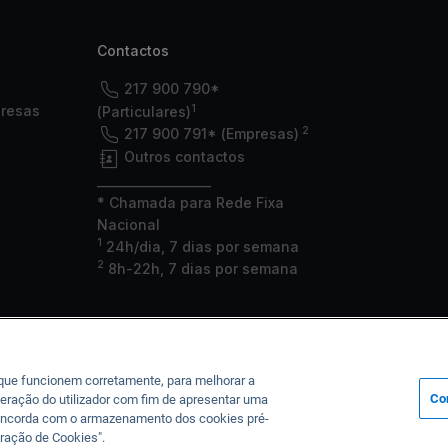
Contactos
217 900 790*
1
presas
(Particulares)
2
217 900 791* (Empresas)
Outros contactos
___________________
* Chamada para Rede Fixa
Nacional
1
24h/dia, 7 dias por semana
2
8h-22h, 7 dias por semana
 que funcionem corretamente, para melhorar a
Co
eração do utilizador com fim de apresentar uma
, concorda com o armazenamento dos cookies pré-
a junto do Banco de Portugal sob o n.º 35, da CMVM sob o n.º 125 e da ASF
ração de Cookies".