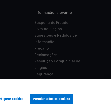
Informação relevante
Suspeita de Fraude
Livro de Elogios
Sugestões e Pedidos de
Informação
Preçário
Reclamações
Resolução Extrajudicial de
Litígios
Segurança
Aviso Legal
Acessibilidade
nfigurar cookies
Permitir todos os cookies
 sob o nº 419501357.