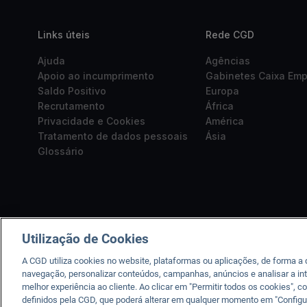
Links úteis
Rede CGD
Ajuda
Agências
Apoio ao incumprimento
Gabinetes Caixa Em
Saldo Positivo
Europa
Recrutamento
África
Privacidade e Cookies
América
Tratamento de dados pessoais
Ásia
Glossário
Utilização de Cookies
A CGD utiliza cookies no website, plataformas ou aplicações, de forma a
navegação, personalizar conteúdos, campanhas, anúncios e analisar a int
melhor experiência ao cliente. Ao clicar em "Permitir todos os cookies"
A CGD está registad
definidos pela CGD, que poderá alterar em qualquer momento em "Configu