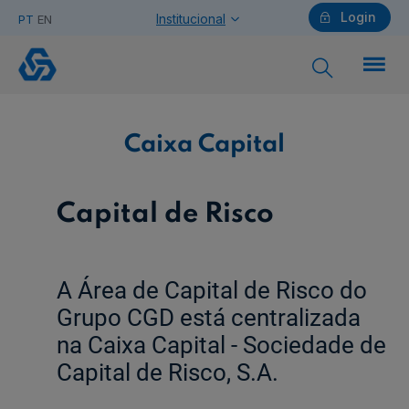
Login
Institucional
PT
EN
Caixa
Capital
Particulares
Caixa Capital
Ajuda Particulares
Capital de Risco
A Área de Capital de Risco do
Saiba mais sobre a Chave Móvel Digital
Grupo CGD está centralizada
na Caixa Capital - Sociedade de
Empresas
Capital de Risco, S.A.