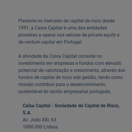
Ajuda Empresas
Presente no mercado de capital de risco desde
1991, a Caixa Capital é uma das entidades
Quero ser cliente:
pioneiras a operar nos setores de
private equity
e
Aderir ao Caixadirecta Particulares
de
venture capital
em Portugal.
Aderir ao Caixadirecta Empresas
Links úteis:
A atividade da Caixa Capital consiste no
investimento em empresas e fundos com elevado
Faça download da App Caixadirecta
Recomendações de Segurança
potencial de valorização e crescimento, através dos
Registo fornecedor confirming
fundos de capital de risco sob gestão, tendo como
missão contribuir para o desenvolvimento
sustentável do tecido empresarial português.
Caixa Capital - Sociedade de Capital de Risco,
S.A
.
Av. João XXI, 63
1000-300 Lisboa